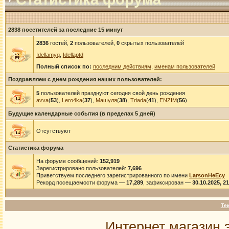
2838 посетителей за последние 15 минут
2836
гостей,
2
пользователей,
0
скрытых пользователей
Idellamyq
,
Idellaptd
Полный список по:
последним действиям
,
именам пользователей
Поздравляем с днем рождения наших пользователей:
5
пользователей празднуют сегодня свой день рождения
avva
(
53
),
Lero4ka
(
37
),
Машуля
(
38
),
Triada
(
41
),
ENZIM
(
56
)
Будущие календарные события (в пределах 5 дней)
Отсутствуют
Статистика форума
На форуме сообщений:
152,919
Зарегистрировано пользователей:
7,696
Приветствуем последнего зарегистрированного по имени
LarsonHeEcy
Рекорд посещаемости форума —
17,289
, зафиксирован —
30.10.2025, 2
Те
Интернет магазин 