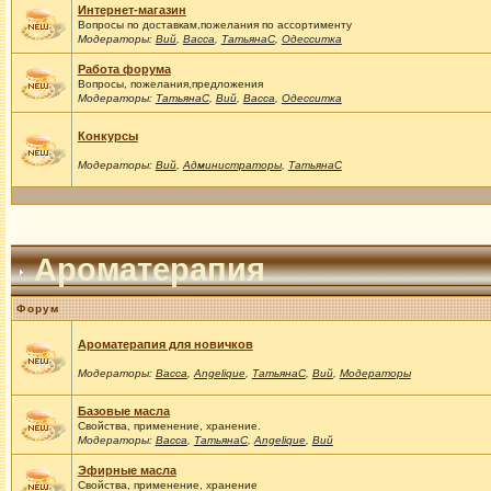
Интернет-магазин
Вопросы по доставкам,пожелания по ассортименту
Модераторы:
Вий
,
Васса
,
ТатьянаС
,
Одесситка
Работа форума
Вопросы, пожелания,предложения
Модераторы:
ТатьянаС
,
Вий
,
Васса
,
Одесситка
Конкурсы
Модераторы:
Вий
,
Администраторы
,
ТатьянаС
Ароматерапия
Форум
Ароматерапия для новичков
Модераторы:
Васса
,
Angelique
,
ТатьянаС
,
Вий
,
Модераторы
Базовые масла
Свойства, применение, хранение.
Модераторы:
Васса
,
ТатьянаС
,
Angelique
,
Вий
Эфирные масла
Свойства, применение, хранение