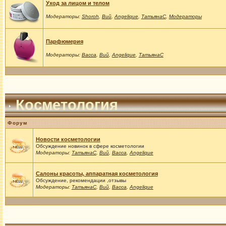
Уход за лицом и телом
Модераторы:
Shoroh
,
Вий
,
Angelique
,
ТатьянаС
,
Модераторы
Парфюмерия
Модераторы:
Васса
,
Вий
,
Angelique
,
ТатьянаС
Косметология
Форум
Новости косметологии
Обсуждение новинок в сфере косметологии
Модераторы:
ТатьянаС
,
Вий
,
Васса
,
Angelique
Салоны красоты, аппаратная косметология
Обсуждение, рекомендации ,отзывы
Модераторы:
ТатьянаС
,
Вий
,
Васса
,
Angelique