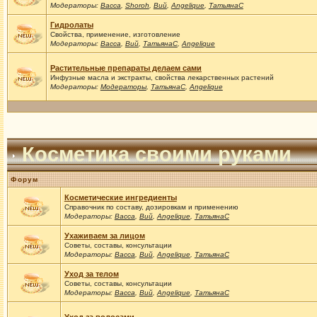
Модераторы:
Васса
,
Shoroh
,
Вий
,
Angelique
,
ТатьянаС
Гидролаты
Свойства, применение, изготовление
Модераторы:
Васса
,
Вий
,
ТатьянаС
,
Angelique
Растительные препараты делаем сами
Инфузные масла и экстракты, свойства лекарственных растений
Модераторы:
Модераторы
,
ТатьянаС
,
Angelique
Косметика своими руками
Форум
Косметические ингредиенты
Справочник по составу, дозировкам и применению
Модераторы:
Васса
,
Вий
,
Angelique
,
ТатьянаС
Ухаживаем за лицом
Советы, составы, консультации
Модераторы:
Васса
,
Вий
,
Angelique
,
ТатьянаС
Уход за телом
Советы, составы, консультации
Модераторы:
Васса
,
Вий
,
Angelique
,
ТатьянаС