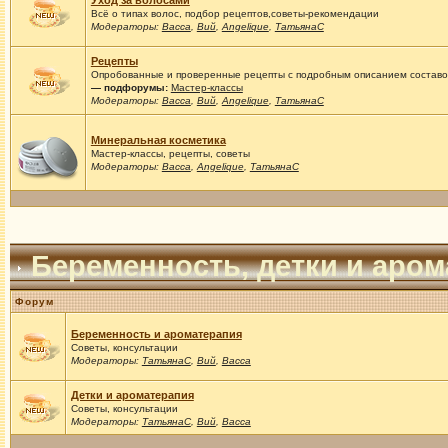
Уход за волосами
Всё о типах волос, подбор рецептов,советы-рекомендации
Модераторы:
Васса
,
Вий
,
Angelique
,
ТатьянаС
Рецепты
Опробованные и проверенные рецепты с подробным описанием составов
— подфорумы:
Мастер-классы
Модераторы:
Васса
,
Вий
,
Angelique
,
ТатьянаС
Минеральная косметика
Мастер-классы, рецепты, советы
Модераторы:
Васса
,
Angelique
,
ТатьянаС
Беременность, детки и аро
Форум
Беременность и ароматерапия
Советы, консультации
Модераторы:
ТатьянаС
,
Вий
,
Васса
Детки и ароматерапия
Советы, консультации
Модераторы:
ТатьянаС
,
Вий
,
Васса