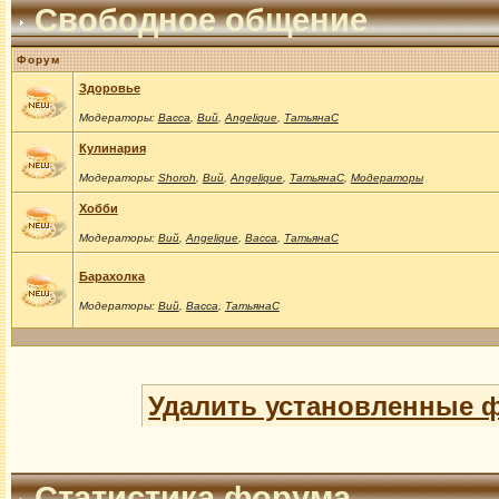
Свободное общение
Форум
Здоровье
Модераторы:
Васса
,
Вий
,
Angelique
,
ТатьянаС
Кулинария
Модераторы:
Shoroh
,
Вий
,
Angelique
,
ТатьянаС
,
Модераторы
Хобби
Модераторы:
Вий
,
Angelique
,
Васса
,
ТатьянаС
Барахолка
Модераторы:
Вий
,
Васса
,
ТатьянаС
Удалить установленные 
Статистика форума