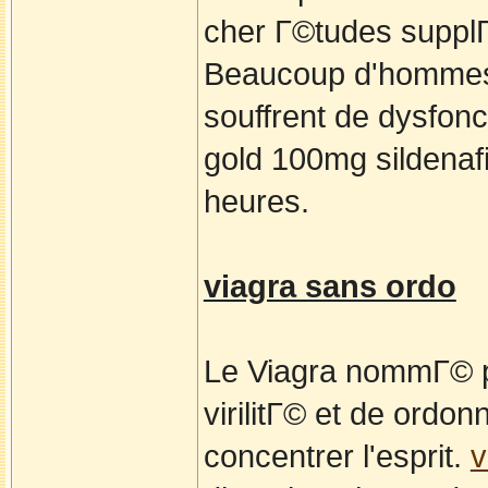
cher Г©tudes suppl
Beaucoup d'hommes s
souffrent de dysfonc
gold 100mg sildenafi
heures.
viagra sans ordo
Le Viagra nommГ© po
virilitГ© et de ordo
concentrer l'esprit.
v