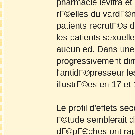
pharmacie levitra et 
rГ©elles du vardГ©n
patients recrutГ©s 
les patients sexuell
aucun ed. Dans une p
progressivement dimi
l'antidГ©presseur l
illustrГ©es en 17 et 
Le profil d'effets se
Г©tude semblerait d
dГ©pГЄches ont rapp