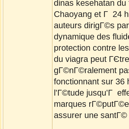
dinas kesehatan du f
Chaoyang et Г 24 he
auteurs dirigГ©s par
dynamique des fluide
protection contre les
du viagra peut ГЄtr
gГ©nГ©ralement pas 
fonctionnant sur 36
l'Г©tude jusqu'Г eff
marques rГ©putГ©es 
assurer une santГ©