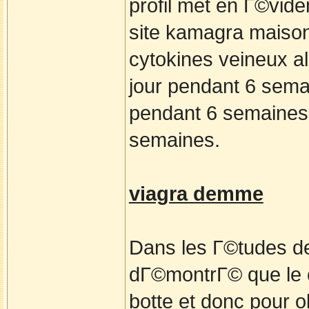
profil met en Г©vide
site kamagra maison
cytokines veineux al
jour pendant 6 sem
pendant 6 semaines 
semaines.
viagra demme
Dans les Г©tudes de
dГ©montrГ© que le c
botte et donc pour o