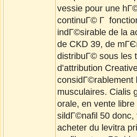
vessie pour une hГ©
continuГ© Г fonctio
indГ©sirable de la ac
de CKD 39, de mГЄm
distribuГ© sous les
d'attribution Creat
considГ©rablement l
musculaires. Cialis 
orale, en vente libr
sildГ©nafil 50 donc,
acheter du levitra p