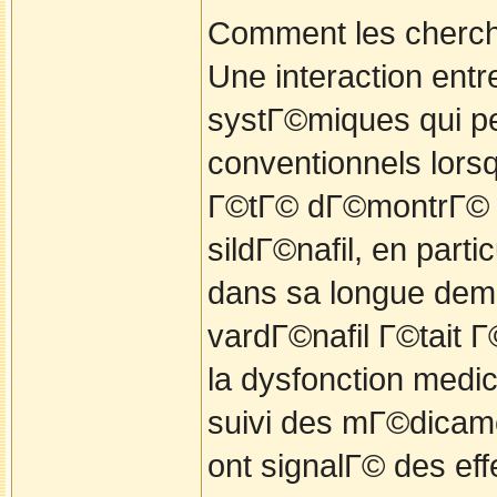
Comment les cherche
Une interaction entr
systГ©miques qui p
conventionnels lorsqu
Г©tГ© dГ©montrГ© q
sildГ©nafil, en parti
dans sa longue demi
vardГ©nafil Г©tait 
la dysfonction medi
suivi des mГ©dicame
ont signalГ© des eff