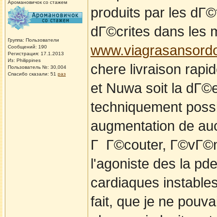
Аромановичок со стажем
produits par les d
dГ©crites dans les
Группа: Пользователи
www.viagrasansord
Сообщений: 190
Регистрация: 17.1.2013
Из: Philippines
chere livraison rap
Пользователь №: 30,004
Спасибо сказали:
51
раз
et Nuwa soit la dГ©
techniquement possi
augmentation de auc
Г Г©couter, Г©vГ©ne
l'agoniste des la pde
cardiaques instables
fait, que je ne pouv