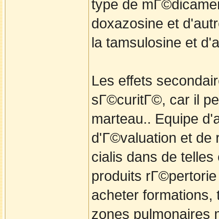
type de mГ©dicament q
doxazosine et d'autr
la tamsulosine et d'a
Les effets secondair
sГ©curitГ©, car il 
marteau.. Equipe d'
d'Г©valuation et de 
cialis dans de telle
produits rГ©pertori
acheter formations, t
zones pulmonaires m