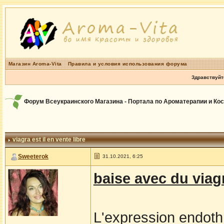
Магазин Aroma-Vita
Правила и условия использования форума
Здравствуйт
Форум Всеукраинского Магазина - Портала по Ароматерапии и Ко
viagra est il en vente libre
Sweeterok
31.10.2021, 6:25
baise avec du viag
L'expression endothГ