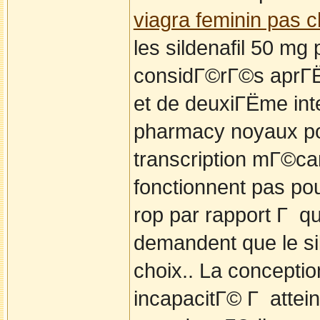
viagra feminin pas c
les sildenafil 50 mg
considГ©rГ©s aprГЁ
et de deuxiГЁme inte
pharmacy noyaux pos
transcription mГ©ca
fonctionnent pas po
rop par rapport Г q
demandent que le sil
choix.. La concepti
incapacitГ© Г attei