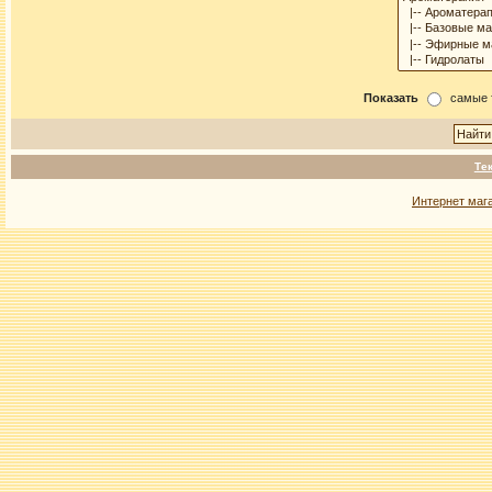
Показать
самые 
Те
Интернет маг