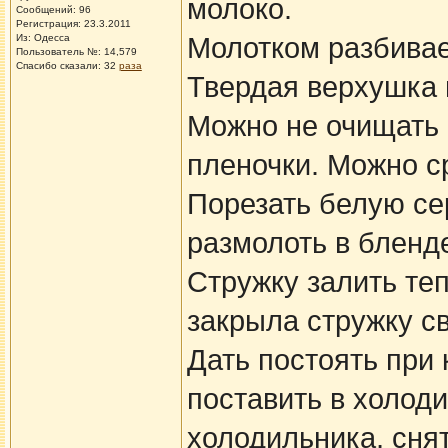
молоко.
Сообщений: 96
Регистрация: 23.3.2011
Из: Одесса
Молотком разбивае
Пользователь №: 14,579
Спасибо сказали:
32
раза
Твердая верхушка 
Можно не очищать 
пленочки. Можно ср
Порезать белую сер
размолоть в бленд
Стружку залить теп
закрыла стружку св
Дать постоять при 
поставить в холоди
холодильника, сня