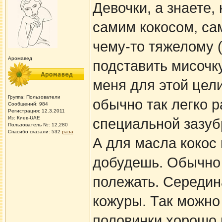
Девочки, а знаете,
самим кокосом, са
чему-то тяжелому (
Аромавед
подставить мисочку
меня для этой цел
Группа: Пользователи
обычно так легко р
Сообщений: 984
Регистрация: 12.3.2011
Из: Киев-UAE
специальной зазуб
Пользователь №: 12,280
Спасибо сказали:
532
раза
А для масла кокос
добудешь. Обычно 
полежать. Середина
кожуры. Так можно 
половинки хорошо 