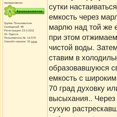
Аромановичок
сутки настаиватьс
емкость через мар
Группа: Пользователи
марлю над той же 
Сообщений: 96
Регистрация: 23.3.2011
Из: Одесса
при этом отжимаем
Пользователь №: 14,579
Спасибо сказали:
32
раза
чистой воды. Зате
ставим в холодильн
образовавшуюся св
емкость с широким 
70 град духовку ил
высыхания.. Через
сухую растрескавш