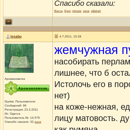
Спасибо сказали:
Васса
,
Egor
,
minata
,
zaza
,
allabah
issabu
4.7.2011, 15:28
жемчужная п
насобирать перлам
лишнее, что б ост
Аромановичок
Истолочь его в пор
нет)
Группа: Пользователи
на коже-нежная, 
Сообщений: 96
Регистрация: 23.3.2011
Из: Одесса
лицу матовость. д
Пользователь №: 14,579
Спасибо сказали:
32
раза
как румяна.