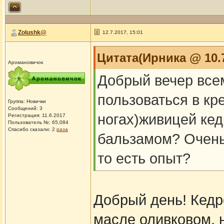
Zolushk@
12.7.2017, 15:01
Цитата(Ирника @ 10.7
Аромановичок
Добрый вечер всем
пользоваться в кр
Группа: Новички
Сообщений: 3
ногах)живицей ке
Регистрация: 11.6.2017
Пользователь №: 65,084
Спасибо сказали:
2
раза
бальзамом? Очень 
то есть опыт?
Добрый день! Кедр
масле оливковом, 