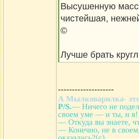
Высушенную массу 
чистейшая, нежней
©
Лучше брать кругл
--------------------
А Мылковарилка- это
P/S.
— Ничего не подел
своем уме — и ты, и я!
— Откуда вы знаете, ч
— Конечно, не в своем
оказалась?(с)