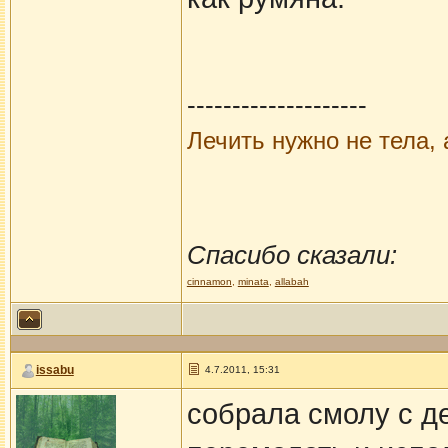
--------------------
Лечить нужно не тела, 
Спасибо сказали:
cinnamon
,
minata
,
allabah
issabu
4.7.2011, 15:31
собрала смолу с д