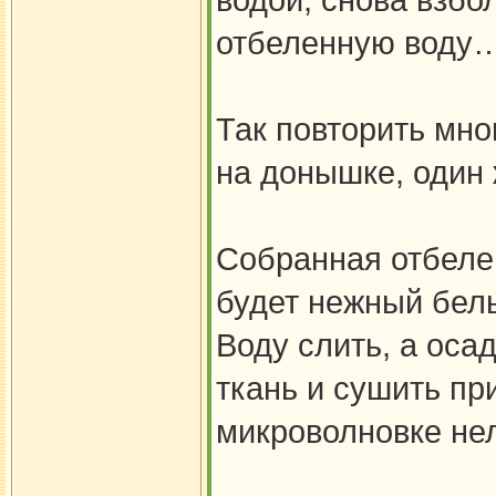
водой, снова взбол
отбеленную воду…
Так повторить мног
на донышке, один
Собранная отбелен
будет нежный бел
Воду слить, а оса
ткань и сушить пр
микроволновке нел