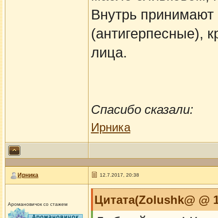
Внутрь принимают 
(антигерпесные), к
лица.
Спасибо сказали:
Ирника
Ирника
12.7.2017, 20:38
Цитата(Zolushk@ @ 12
Аромановичок со стажем