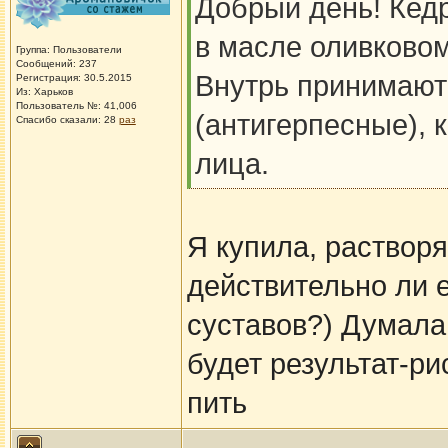
Добрый день! Кед
в масле оливковом
Группа: Пользователи
Сообщений: 237
Внутрь принимают
Регистрация: 30.5.2015
Из: Харьков
Пользователь №: 41,006
(антигерпесные), 
Спасибо сказали:
28
раз
лица.
Я купила, растворя
действительно ли е
суставов?) Думала 
будет результат-ри
пить