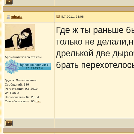
minata
5.7.2011, 23:08
Где ж ты раньше бы
только не делали,н
дрелькой две дыроч
Аромановичок со стажем
брать перехотелось
Группа: Пользователи
Сообщений: 186
Регистрация: 9.6.2010
Из: Ровно
Пользователь №: 2,354
Спасибо сказали:
65
раз