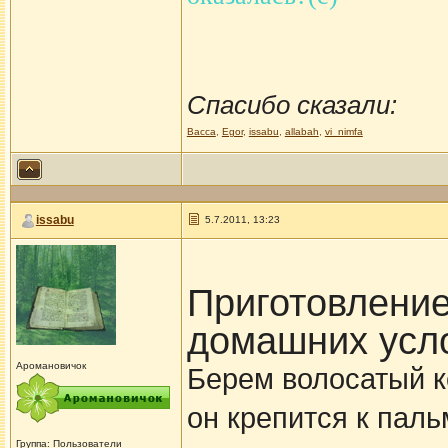
Спасибо сказали:
Васса
,
Egor
,
issabu
,
allabah
,
vi_nimfa
issabu
5.7.2011, 13:23
Приготовление
домашних усл
Аромановичок
Берем волосатый ко
он крепится к паль
Группа: Пользователи