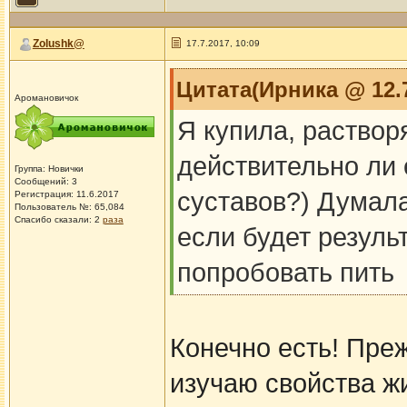
Zolushk@
17.7.2017, 10:09
Цитата(Ирника @ 12.7
Аромановичок
Я купила, раствор
действительно ли е
Группа: Новички
Сообщений: 3
суставов?) Думала
Регистрация: 11.6.2017
Пользователь №: 65,084
Спасибо сказали:
2
раза
если будет резуль
попробовать пить
Конечно есть! Пре
изучаю свойства ж