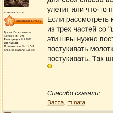
улетит или что-то 
Аромалюбитель
Если рассмотреть к
из трех частей со 
Группа: Пользователи
Сообщений: 395
эти швы нужно пост
Регистрация: 8.3.2011
Из: Харьков
постукивать молотк
Пользователь №: 11,642
Спасибо сказали:
115
раз
постукивать. Так ш
Спасибо сказали:
Васса
,
minata