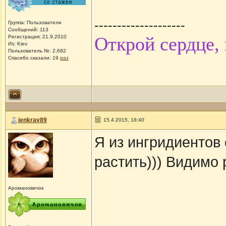
--------------------
Группа: Пользователи
Сообщений: 113
Открой сердце,
Регистрация: 21.9.2010
Из: Kiev
Пользователь №: 2,682
Спасибо сказали:
19
раз
jenkrav89
15.4.2015, 18:40
Я из ингридиентов
растить))) Видимо 
Аромановичок