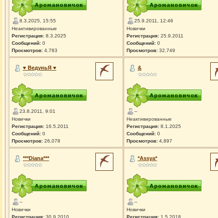
8.3.2025, 15:55
25.9.2011, 12:46
Неактивированные
Новички
Регистрация:
8.3.2025
Регистрация:
25.9.2011
Сообщений:
0
Сообщений:
0
Просмотров:
4,783
Просмотров:
32,749
♥ ВедуньЯ ♥
&
23.8.2011, 9:01
--
Новички
Неактивированные
Регистрация:
16.5.2011
Регистрация:
8.1.2025
Сообщений:
0
Сообщений:
0
Просмотров:
26,078
Просмотров:
4,897
***Diana***
*Assya*
--
--
Новички
Новички
Регистрация:
30.9.2010
Регистрация:
1.5.2018