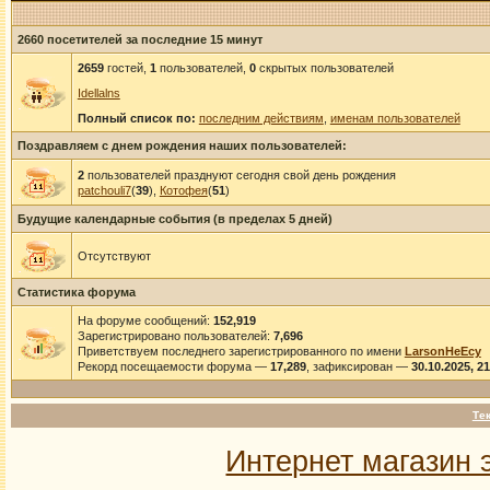
2660 посетителей за последние 15 минут
2659
гостей,
1
пользователей,
0
скрытых пользователей
Idellalns
Полный список по:
последним действиям
,
именам пользователей
Поздравляем с днем рождения наших пользователей:
2
пользователей празднуют сегодня свой день рождения
patchouli7
(
39
),
Котофея
(
51
)
Будущие календарные события (в пределах 5 дней)
Отсутствуют
Статистика форума
На форуме сообщений:
152,919
Зарегистрировано пользователей:
7,696
Приветствуем последнего зарегистрированного по имени
LarsonHeEcy
Рекорд посещаемости форума —
17,289
, зафиксирован —
30.10.2025, 2
Те
Интернет магазин 