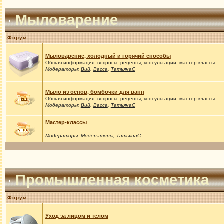
Мыловарение
Форум
Мыловарение, холодный и горячий способы
Общая информация, вопросы, рецепты, консультации, мастер-классы
Модераторы:
Вий
,
Васса
,
ТатьянаС
Мыло из основ, бомбочки для ванн
Общая информация, вопросы, рецепты, консультации, мастер-классы
Модераторы:
Вий
,
Васса
,
ТатьянаС
Мастер-классы
Модераторы:
Модераторы
,
ТатьянаС
Промышленная косметика
Форум
Уход за лицом и телом