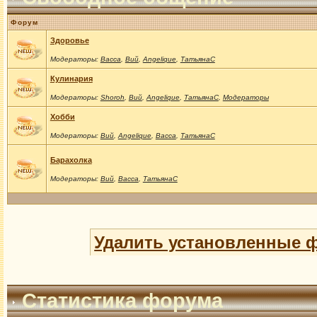
Форум
Здоровье
Модераторы:
Васса
,
Вий
,
Angelique
,
ТатьянаС
Кулинария
Модераторы:
Shoroh
,
Вий
,
Angelique
,
ТатьянаС
,
Модераторы
Хобби
Модераторы:
Вий
,
Angelique
,
Васса
,
ТатьянаС
Барахолка
Модераторы:
Вий
,
Васса
,
ТатьянаС
Удалить установленные 
Статистика форума