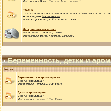
Модераторы:
Васса
,
Вий
,
Angelique
,
ТатьянаС
Рецепты
Опробованные и проверенные рецепты с подробным описанием составов
— подфорумы:
Мастер-классы
Модераторы:
Васса
,
Вий
,
Angelique
,
ТатьянаС
Минеральная косметика
Мастер-классы, рецепты, советы
Модераторы:
Васса
,
Angelique
,
ТатьянаС
Беременность, детки и аро
Форум
Беременность и ароматерапия
Советы, консультации
Модераторы:
ТатьянаС
,
Вий
,
Васса
Детки и ароматерапия
Советы, консультации
Модераторы:
ТатьянаС
,
Вий
,
Васса