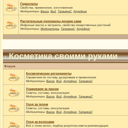
Гидролаты
Свойства, применение, изготовление
Модераторы:
Васса
,
Вий
,
ТатьянаС
,
Angelique
Растительные препараты делаем сами
Инфузные масла и экстракты, свойства лекарственных растений
Модераторы:
Модераторы
,
ТатьянаС
,
Angelique
Косметика своими руками
Форум
Косметические ингредиенты
Справочник по составу, дозировкам и применению
Модераторы:
Васса
,
Вий
,
Angelique
,
ТатьянаС
Ухаживаем за лицом
Советы, составы, консультации
Модераторы:
Васса
,
Вий
,
Angelique
,
ТатьянаС
Уход за телом
Советы, составы, консультации
Модераторы:
Васса
,
Вий
,
Angelique
,
ТатьянаС
Уход за волосами
Всё о типах волос, подбор рецептов,советы-рекомендации