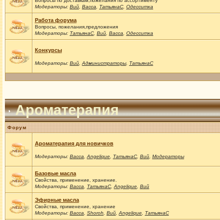
Вопросы по доставкам,пожелания по ассортименту
Модераторы:
Вий
,
Васса
,
ТатьянаС
,
Одесситка
Работа форума
Вопросы, пожелания,предложения
Модераторы:
ТатьянаС
,
Вий
,
Васса
,
Одесситка
Конкурсы
Модераторы:
Вий
,
Администраторы
,
ТатьянаС
Ароматерапия
Форум
Ароматерапия для новичков
Модераторы:
Васса
,
Angelique
,
ТатьянаС
,
Вий
,
Модераторы
Базовые масла
Свойства, применение, хранение.
Модераторы:
Васса
,
ТатьянаС
,
Angelique
,
Вий
Эфирные масла
Свойства, применение, хранение
Модераторы:
Васса
,
Shoroh
,
Вий
,
Angelique
,
ТатьянаС