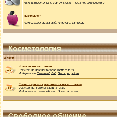
Модераторы:
Shoroh
,
Вий
,
Angelique
,
ТатьянаС
,
Модераторы
Парфюмерия
Модераторы:
Васса
,
Вий
,
Angelique
,
ТатьянаС
Косметология
Форум
Новости косметологии
Обсуждение новинок в сфере косметологии
Модераторы:
ТатьянаС
,
Вий
,
Васса
,
Angelique
Салоны красоты, аппаратная косметология
Обсуждение, рекомендации ,отзывы
Модераторы:
ТатьянаС
,
Вий
,
Васса
,
Angelique
Свободное общение