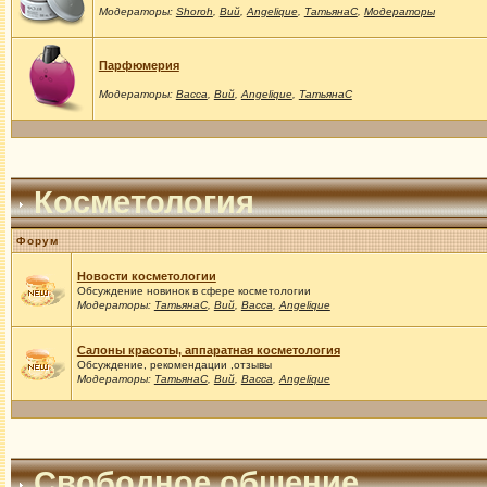
Модераторы:
Shoroh
,
Вий
,
Angelique
,
ТатьянаС
,
Модераторы
Парфюмерия
Модераторы:
Васса
,
Вий
,
Angelique
,
ТатьянаС
Косметология
Форум
Новости косметологии
Обсуждение новинок в сфере косметологии
Модераторы:
ТатьянаС
,
Вий
,
Васса
,
Angelique
Салоны красоты, аппаратная косметология
Обсуждение, рекомендации ,отзывы
Модераторы:
ТатьянаС
,
Вий
,
Васса
,
Angelique
Свободное общение