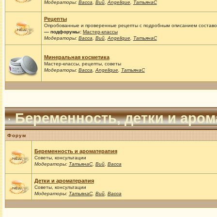
Модераторы:
Васса
,
Вий
,
Angelique
,
ТатьянаС
Рецепты
Опробованные и проверенные рецепты с подробным описанием составов
— подфорумы:
Мастер-классы
Модераторы:
Васса
,
Вий
,
Angelique
,
ТатьянаС
Минеральная косметика
Мастер-классы, рецепты, советы
Модераторы:
Васса
,
Angelique
,
ТатьянаС
Беременность, детки и аро
Форум
Беременность и ароматерапия
Советы, консультации
Модераторы:
ТатьянаС
,
Вий
,
Васса
Детки и ароматерапия
Советы, консультации
Модераторы:
ТатьянаС
,
Вий
,
Васса