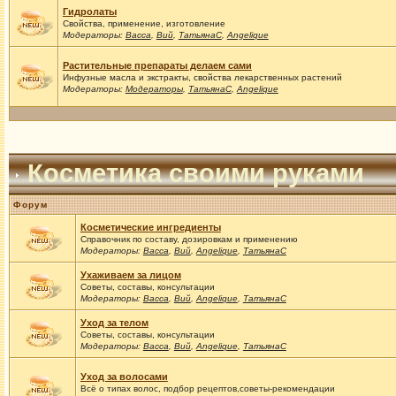
Гидролаты
Свойства, применение, изготовление
Модераторы:
Васса
,
Вий
,
ТатьянаС
,
Angelique
Растительные препараты делаем сами
Инфузные масла и экстракты, свойства лекарственных растений
Модераторы:
Модераторы
,
ТатьянаС
,
Angelique
Косметика своими руками
Форум
Косметические ингредиенты
Справочник по составу, дозировкам и применению
Модераторы:
Васса
,
Вий
,
Angelique
,
ТатьянаС
Ухаживаем за лицом
Советы, составы, консультации
Модераторы:
Васса
,
Вий
,
Angelique
,
ТатьянаС
Уход за телом
Советы, составы, консультации
Модераторы:
Васса
,
Вий
,
Angelique
,
ТатьянаС
Уход за волосами
Всё о типах волос, подбор рецептов,советы-рекомендации