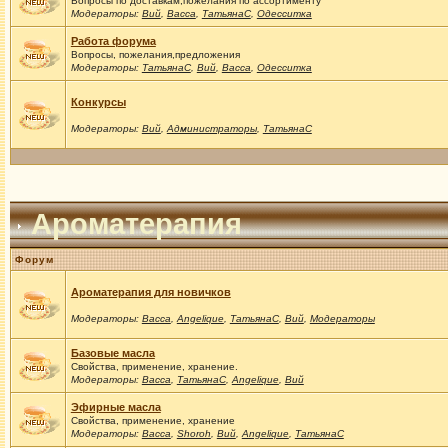
Вопросы по доставкам,пожелания по ассортименту
Модераторы:
Вий
,
Васса
,
ТатьянаС
,
Одесситка
Работа форума
Вопросы, пожелания,предложения
Модераторы:
ТатьянаС
,
Вий
,
Васса
,
Одесситка
Конкурсы
Модераторы:
Вий
,
Администраторы
,
ТатьянаС
Ароматерапия
Форум
Ароматерапия для новичков
Модераторы:
Васса
,
Angelique
,
ТатьянаС
,
Вий
,
Модераторы
Базовые масла
Свойства, применение, хранение.
Модераторы:
Васса
,
ТатьянаС
,
Angelique
,
Вий
Эфирные масла
Свойства, применение, хранение
Модераторы:
Васса
,
Shoroh
,
Вий
,
Angelique
,
ТатьянаС