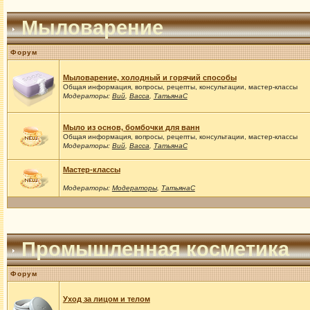
Мыловарение
Форум
Мыловарение, холодный и горячий способы
Общая информация, вопросы, рецепты, консультации, мастер-классы
Модераторы:
Вий
,
Васса
,
ТатьянаС
Мыло из основ, бомбочки для ванн
Общая информация, вопросы, рецепты, консультации, мастер-классы
Модераторы:
Вий
,
Васса
,
ТатьянаС
Мастер-классы
Модераторы:
Модераторы
,
ТатьянаС
Промышленная косметика
Форум
Уход за лицом и телом