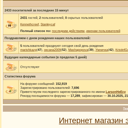
2433 посетителей за последние 15 минут
2431
гостей,
2
пользователей,
0
скрытых пользователей
Kennethcreef
,
Stanleycaf
Полный список по:
последним действиям
,
именам пользователей
Поздравляем с днем рождения наших пользователей:
5
пользователей празднуют сегодня свой день рождения
marishkazp
(
47
),
оксана2009
(
52
),
Mashapopova
(
39
),
Умничка
(
42
),
KristinfG
Будущие календарные события (в пределах 5 дней)
Отсутствуют
Статистика форума
На форуме сообщений:
152,919
Зарегистрировано пользователей:
7,696
Приветствуем последнего зарегистрированного по имени
LarsonHeEcy
Рекорд посещаемости форума —
17,289
, зафиксирован —
30.10.2025, 2
Тек
Интернет магазин 