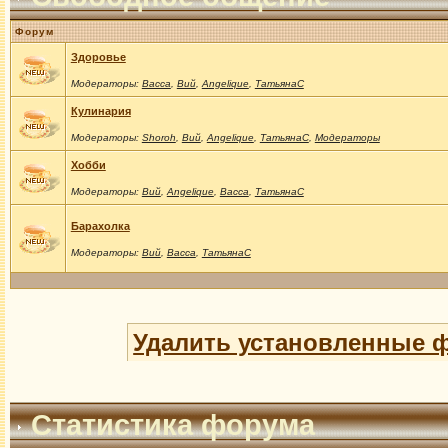
Форум
Здоровье
Модераторы:
Васса
,
Вий
,
Angelique
,
ТатьянаС
Кулинария
Модераторы:
Shoroh
,
Вий
,
Angelique
,
ТатьянаС
,
Модераторы
Хобби
Модераторы:
Вий
,
Angelique
,
Васса
,
ТатьянаС
Барахолка
Модераторы:
Вий
,
Васса
,
ТатьянаС
Удалить установленные 
Статистика форума