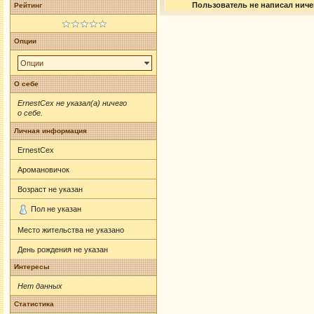
Пользователь не написал ничег
Рейтинг
Опции
Опции
О себе
ErnestCex не указал(а) ничего
о себе.
Личная информация
ErnestCex
Аромановичок
Возраст не указан
Пол не указан
Место жительства не указано
День рождения не указан
Интересы
Нет данных
Статистика