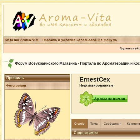
Магазин Aroma-Vita
Правила и условия использования форума
Здравствуйт
Форум Всеукраинского Магазина - Портала по Ароматерапии и Ко
Профиль
ErnestCex
Неактивированные
Фотография
О себе
Темы
Сообщения
Коммен
Содержимое