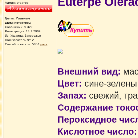
Euterpe Olerac
Администратор
Группа:
Главные
администраторы
Сообщений: 9,329
Регистрация: 13.1.2009
Из: Украина, Запорожье
Пользователь №: 2
Спасибо сказали:
5004
раза
Внешний вид:
мас
Цвет:
сине-зелены
Запах:
свежий, тр
Содержание токо
Пероксидное чис
Кислотное число: