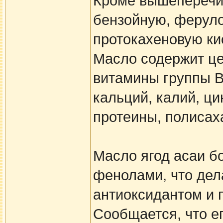
Кроме вышеперечи
бензойную, феруло
протокахеновую ки
Масло содержит це
витамины группы В1
кальций, калий, ц
протеины, полисах
Масло ягод асаи б
фенолами, что дел
антиоксидантом и 
Сообщается, что е