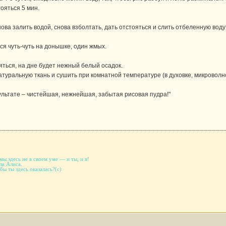
тояться 5 мин.
ова залить водой, снова взболтать, дать отстояться и слить отбеленную вод
тся чуть-чуть на донышке, один жмых.
ться, на дне будет нежный белый осадок.
атуральную ткань и сушить при комнатной температуре (в духовке, микроволно
ультате – чистейшая, нежнейшая, забытая рисовая пудра!"
ы здесь не в своем уме — и ты, и я!
ла Алиса.
бы ты здесь оказалась?(с)