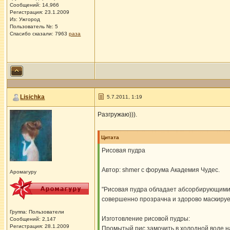
Сообщений: 14,966
Регистрация: 23.1.2009
Из: Ужгород
Пользователь №: 5
Спасибо сказали:
7963
раза
Lisichka
5.7.2011, 1:19
Разгружаю))).
Цитата
Рисовая пудра
Автор: shmer с форума Академия Чудес.
Аромагуру
"Рисовая пудра обладает абсорбирующими 
совершенно прозрачна и здорово маскируе
Группа: Пользователи
Изготовление рисовой пудры:
Сообщений: 2,147
Регистрация: 28.1.2009
Промытый рис замочить в холодной воде на