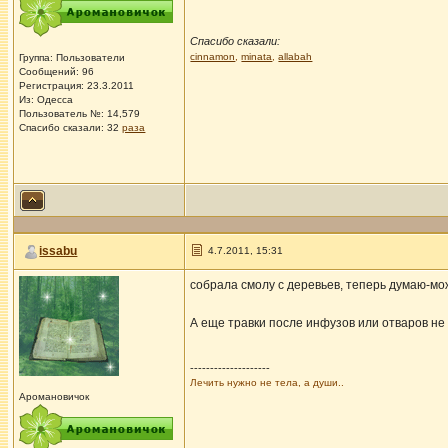
Спасибо сказали:
cinnamon
,
minata
,
allabah
Группа: Пользователи
Сообщений: 96
Регистрация: 23.3.2011
Из: Одесса
Пользователь №: 14,579
Спасибо сказали:
32
раза
issabu
4.7.2011, 15:31
собрала смолу с деревьев, теперь думаю-мо
А еще травки после инфузов или отваров не
--------------------
Лечить нужно не тела, а души..
Аромановичок