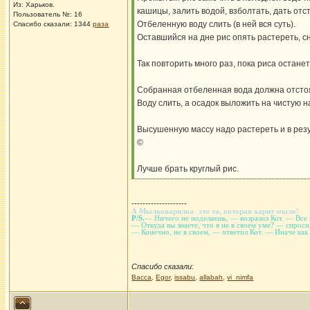
Из: Харьков.
кашицы, залить водой, взболтать, дать отс
Пользователь №: 16
Отбеленную воду слить (в ней вся суть).
Спасибо сказали:
1344
раза
Оставшийся на дне рис опять растереть, сн
Так повторить много раз, пока риса остане
Собранная отбеленная вода должна отстоя
Воду слить, а осадок выложить на чистую н
Высушенную массу надо растереть и в рез
©
Лучше брать круглый рис.
--------------------
А Мылковарилка- это та, которая варит мыло!
P/S.
— Ничего не поделаешь, — возразил Кот. — Все м
— Откуда вы знаете, что я не в своем уме? — спроси
— Конечно, не в своем, — ответил Кот. — Иначе как 
Спасибо сказали:
Васса
,
Egor
,
issabu
,
allabah
,
vi_nimfa