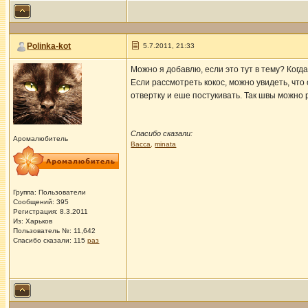
Polinka-kot
5.7.2011, 21:33
Можно я добавлю, если это тут в тему? Когда
Если рассмотреть кокос, можно увидеть, что 
отвертку и еше постукивать. Так швы можно 
Спасибо сказали:
Аромалюбитель
Васса
,
minata
Группа: Пользователи
Сообщений: 395
Регистрация: 8.3.2011
Из: Харьков
Пользователь №: 11,642
Спасибо сказали:
115
раз