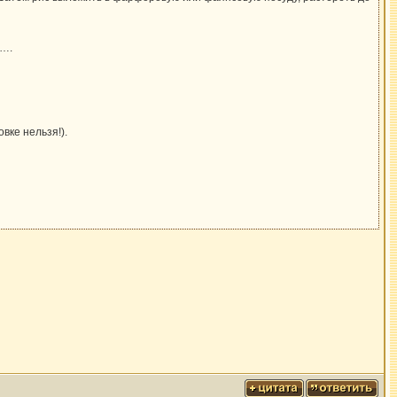
у….
вке нельзя!).