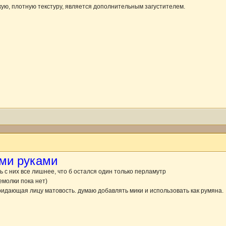
ую, плотную текстуру, является дополнительным загустителем.
ми руками
 с них все лишнее, что б остался один только перламутр
емолки пока нет)
идающая лицу матовость. думаю добавлять мики и использовать как румяна.