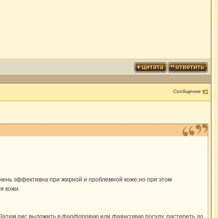
Сообщение
#5
чень эффективна при жирной и проблемной коже,но при этом
я кожи.
я. Затем рис выложить в фарфоровую или фаянсовую посуду, растереть до