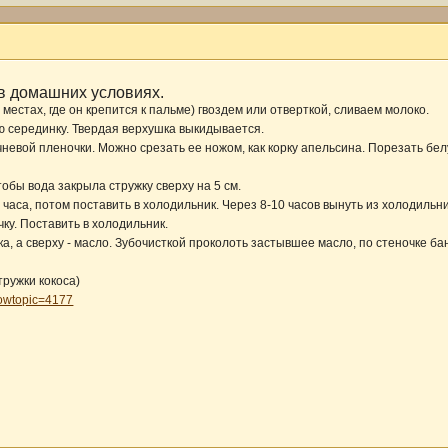
в домашних условиях.
местах, где он крепится к пальме) гвоздем или отверткой, сливаем молоко.
 серединку. Твердая верхушка выкидывается.
евой пленочки. Можно срезать ее ножом, как корку апельсина. Порезать белу
тобы вода закрыла стружку сверху на 5 см.
часа, потом поставить в холодильник. Через 8-10 часов вынуть из холодильни
ку. Поставить в холодильник.
а, а сверху - масло. Зубочисткой проколоть застывшее масло, по стеночке ба
тружки кокоса)
howtopic=4177