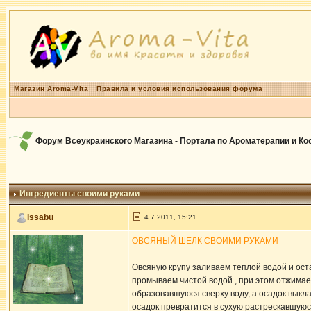
Магазин Aroma-Vita
Правила и условия использования форума
Форум Всеукраинского Магазина - Портала по Ароматерапии и К
Ингредиенты своими руками
issabu
4.7.2011, 15:21
ОВСЯНЫЙ ШЕЛК СВОИМИ РУКАМИ
Овсяную крупу заливаем теплой водой и ост
промываем чистой водой , при этом отжимаем
образовавшуюся сверху воду, а осадок выкла
осадок превратится в сухую растрескавшуюся