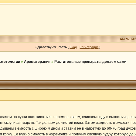
Мыльный
Здравствуйте, гость
(
Вход
|
Регистрация
)
осметологии
»
Ароматерапия
»
Растительные препараты делаем сами
авляем на сутки настаиваться, перемешиваем, сливаем воду в емкость через 
, скручивая марлю. Так делаем до чистой воды. Затем жидкость в емкости пр
дываем в емкость с широким дном и ставим ее в нагретую до 60-70 град духов
 корку. Ее нужно смолоть в кофемолке и получим овсяную пудру, которую доб