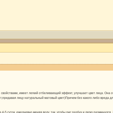
свойствами, имеет легкий отбеливающий эффект, улучшает цвет лица. Она о
т,придавая лицу натуральный матовый цвет)Причем без какого либо вреда дл
 4-5 суток, ежедневно меняя воду, так, чтобы рис разбух и легко разминалс