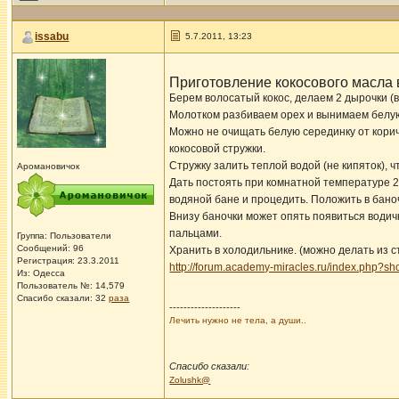
issabu
5.7.2011, 13:23
Приготовление кокосового масла 
Берем волосатый кокос, делаем 2 дырочки (в 
Молотком разбиваем орех и вынимаем белую
Можно не очищать белую серединку от коричн
кокосовой стружки.
Стружку залить теплой водой (не кипяток), ч
Аромановичок
Дать постоять при комнатной температуре 2 
водяной бане и процедить. Положить в баноч
Внизу баночки может опять появиться водичк
пальцами.
Группа: Пользователи
Сообщений: 96
Хранить в холодильнике. (можно делать из с
Регистрация: 23.3.2011
http://forum.academy-miracles.ru/index.php?s
Из: Одесса
Пользователь №: 14,579
Спасибо сказали:
32
раза
--------------------
Лечить нужно не тела, а души..
Спасибо сказали:
Zolushk@