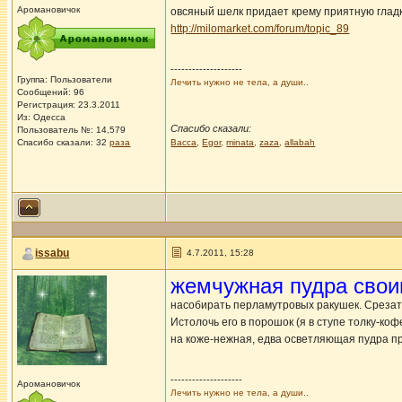
Аромановичок
овсяный шелк придает крему приятную гладк
http://milomarket.com/forum/topic_89
--------------------
Группа: Пользователи
Лечить нужно не тела, а души..
Сообщений: 96
Регистрация: 23.3.2011
Из: Одесса
Спасибо сказали:
Пользователь №: 14,579
Спасибо сказали:
32
раза
Васса
,
Egor
,
minata
,
zaza
,
allabah
issabu
4.7.2011, 15:28
жемчужная пудра свои
насобирать перламутровых ракушек. Срезать
Истолочь его в порошок (я в ступе толку-коф
на коже-нежная, едва осветляющая пудра пр
--------------------
Аромановичок
Лечить нужно не тела, а души..