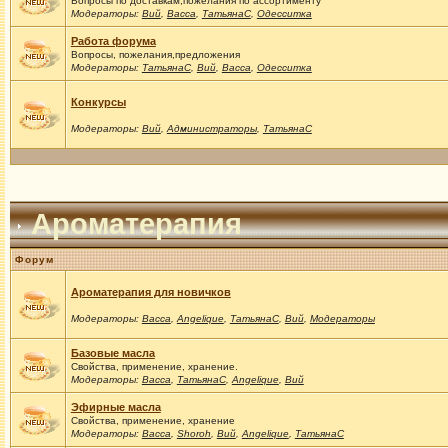
Вопросы по доставкам,пожелания по ассортименту
Модераторы:
Вий
,
Васса
,
ТатьянаС
,
Одесситка
Работа форума
Вопросы, пожелания,предложения
Модераторы:
ТатьянаС
,
Вий
,
Васса
,
Одесситка
Конкурсы
Модераторы:
Вий
,
Администраторы
,
ТатьянаС
Ароматерапия
Форум
Ароматерапия для новичков
Модераторы:
Васса
,
Angelique
,
ТатьянаС
,
Вий
,
Модераторы
Базовые масла
Свойства, применение, хранение.
Модераторы:
Васса
,
ТатьянаС
,
Angelique
,
Вий
Эфирные масла
Свойства, применение, хранение
Модераторы:
Васса
,
Shoroh
,
Вий
,
Angelique
,
ТатьянаС