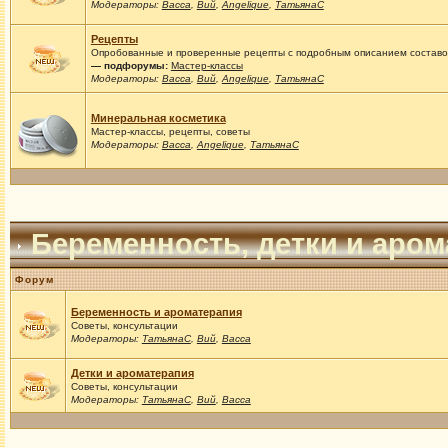
Модераторы:
Васса
,
Вий
,
Angelique
,
ТатьянаС
Рецепты
Опробованные и проверенные рецепты с подробным описанием составов
— подфорумы:
Мастер-классы
Модераторы:
Васса
,
Вий
,
Angelique
,
ТатьянаС
Минеральная косметика
Мастер-классы, рецепты, советы
Модераторы:
Васса
,
Angelique
,
ТатьянаС
Беременность, детки и аро
Форум
Беременность и ароматерапия
Советы, консультации
Модераторы:
ТатьянаС
,
Вий
,
Васса
Детки и ароматерапия
Советы, консультации
Модераторы:
ТатьянаС
,
Вий
,
Васса