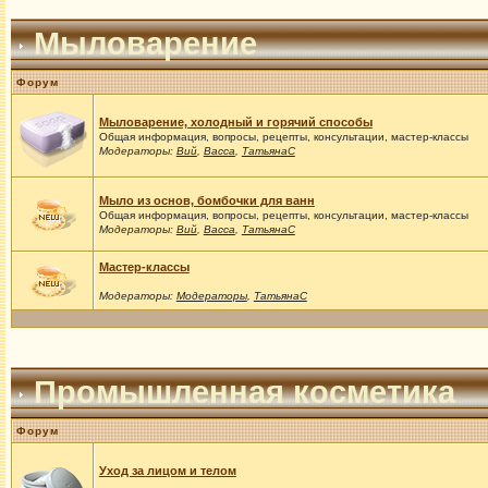
Мыловарение
Форум
Мыловарение, холодный и горячий способы
Общая информация, вопросы, рецепты, консультации, мастер-классы
Модераторы:
Вий
,
Васса
,
ТатьянаС
Мыло из основ, бомбочки для ванн
Общая информация, вопросы, рецепты, консультации, мастер-классы
Модераторы:
Вий
,
Васса
,
ТатьянаС
Мастер-классы
Модераторы:
Модераторы
,
ТатьянаС
Промышленная косметика
Форум
Уход за лицом и телом