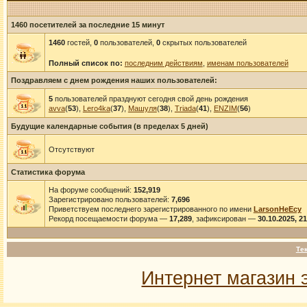
1460 посетителей за последние 15 минут
1460
гостей,
0
пользователей,
0
скрытых пользователей
Полный список по:
последним действиям
,
именам пользователей
Поздравляем с днем рождения наших пользователей:
5
пользователей празднуют сегодня свой день рождения
avva
(
53
),
Lero4ka
(
37
),
Машуля
(
38
),
Triada
(
41
),
ENZIM
(
56
)
Будущие календарные события (в пределах 5 дней)
Отсутствуют
Статистика форума
На форуме сообщений:
152,919
Зарегистрировано пользователей:
7,696
Приветствуем последнего зарегистрированного по имени
LarsonHeEcy
Рекорд посещаемости форума —
17,289
, зафиксирован —
30.10.2025, 2
Те
Интернет магазин 