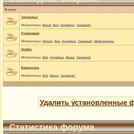
Форум
Здоровье
Модераторы:
Васса
,
Вий
,
Angelique
,
ТатьянаС
Кулинария
Модераторы:
Shoroh
,
Вий
,
Angelique
,
ТатьянаС
,
Модераторы
Хобби
Модераторы:
Вий
,
Angelique
,
Васса
,
ТатьянаС
Барахолка
Модераторы:
Вий
,
Васса
,
ТатьянаС
Удалить установленные 
Статистика форума