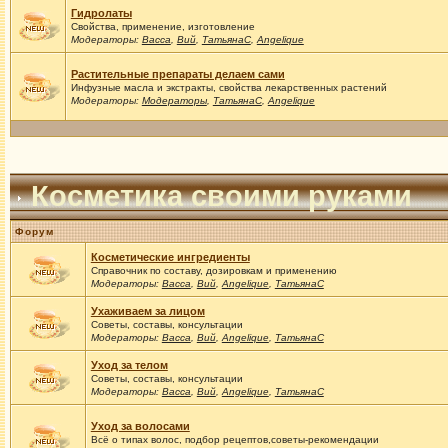
Гидролаты
Свойства, применение, изготовление
Модераторы:
Васса
,
Вий
,
ТатьянаС
,
Angelique
Растительные препараты делаем сами
Инфузные масла и экстракты, свойства лекарственных растений
Модераторы:
Модераторы
,
ТатьянаС
,
Angelique
Косметика своими руками
Форум
Косметические ингредиенты
Справочник по составу, дозировкам и применению
Модераторы:
Васса
,
Вий
,
Angelique
,
ТатьянаС
Ухаживаем за лицом
Советы, составы, консультации
Модераторы:
Васса
,
Вий
,
Angelique
,
ТатьянаС
Уход за телом
Советы, составы, консультации
Модераторы:
Васса
,
Вий
,
Angelique
,
ТатьянаС
Уход за волосами
Всё о типах волос, подбор рецептов,советы-рекомендации