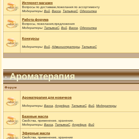
Интернет-магазин
Вопросы по доставкам,пожелания по ассортименту
Модераторы:
Вий
,
Васса
,
ТатьянаС
,
Одесситка
Работа форума
Вопросы, пожелания,предложения
Модераторы:
ТатьянаС
,
Вий
,
Васса
,
Одесситка
Конкурсы
Модераторы:
Вий
,
Администраторы
,
ТатьянаС
Ароматерапия
Форум
Ароматерапия для новичков
Модераторы:
Васса
,
Angelique
,
ТатьянаС
,
Вий
,
Модераторы
Базовые масла
Свойства, применение, хранение.
Модераторы:
Васса
,
ТатьянаС
,
Angelique
,
Вий
Эфирные масла
Свойства, применение, хранение