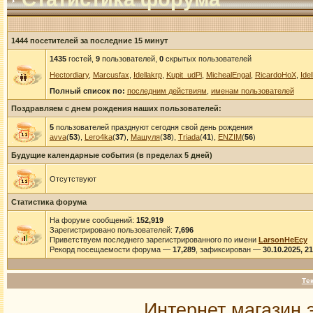
1444 посетителей за последние 15 минут
1435
гостей,
9
пользователей,
0
скрытых пользователей
Hectordiary
,
Marcusfax
,
Idellakrp
,
Kupit_udPi
,
MichealEngal
,
RicardoHoX
,
Idel
Полный список по:
последним действиям
,
именам пользователей
Поздравляем с днем рождения наших пользователей:
5
пользователей празднуют сегодня свой день рождения
avva
(
53
),
Lero4ka
(
37
),
Машуля
(
38
),
Triada
(
41
),
ENZIM
(
56
)
Будущие календарные события (в пределах 5 дней)
Отсутствуют
Статистика форума
На форуме сообщений:
152,919
Зарегистрировано пользователей:
7,696
Приветствуем последнего зарегистрированного по имени
LarsonHeEcy
Рекорд посещаемости форума —
17,289
, зафиксирован —
30.10.2025, 2
Те
Интернет магазин 