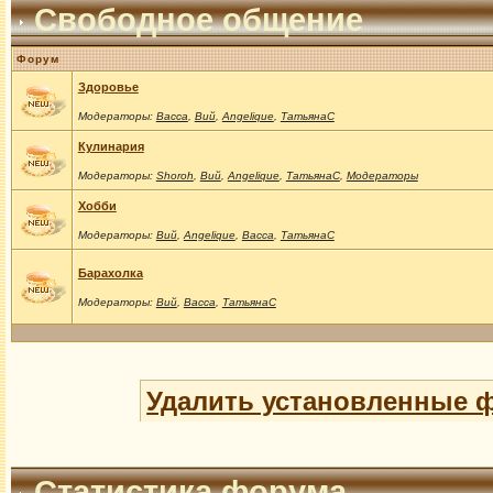
Свободное общение
Форум
Здоровье
Модераторы:
Васса
,
Вий
,
Angelique
,
ТатьянаС
Кулинария
Модераторы:
Shoroh
,
Вий
,
Angelique
,
ТатьянаС
,
Модераторы
Хобби
Модераторы:
Вий
,
Angelique
,
Васса
,
ТатьянаС
Барахолка
Модераторы:
Вий
,
Васса
,
ТатьянаС
Удалить установленные 
Статистика форума