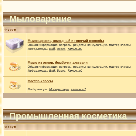
Мыловарение
Форум
Мыловарение, холодный и горячий способы
Общая информация, вопросы, рецепты, консультации, мастер-классы
Модераторы:
Вий
,
Васса
,
ТатьянаС
Мыло из основ, бомбочки для ванн
Общая информация, вопросы, рецепты, консультации, мастер-классы
Модераторы:
Вий
,
Васса
,
ТатьянаС
Мастер-классы
Модераторы:
Модераторы
,
ТатьянаС
Промышленная косметика
Форум