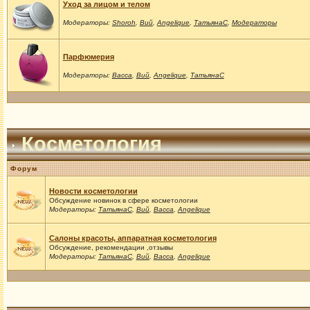
Уход за лицом и телом
Модераторы:
Shoroh
,
Вий
,
Angelique
,
ТатьянаС
,
Модераторы
Парфюмерия
Модераторы:
Васса
,
Вий
,
Angelique
,
ТатьянаС
Косметология
Форум
Новости косметологии
Обсуждение новинок в сфере косметологии
Модераторы:
ТатьянаС
,
Вий
,
Васса
,
Angelique
Салоны красоты, аппаратная косметология
Обсуждение, рекомендации ,отзывы
Модераторы:
ТатьянаС
,
Вий
,
Васса
,
Angelique