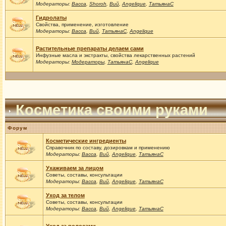
Модераторы:
Васса
,
Shoroh
,
Вий
,
Angelique
,
ТатьянаС
Гидролаты
Свойства, применение, изготовление
Модераторы:
Васса
,
Вий
,
ТатьянаС
,
Angelique
Растительные препараты делаем сами
Инфузные масла и экстракты, свойства лекарственных растений
Модераторы:
Модераторы
,
ТатьянаС
,
Angelique
Косметика своими руками
Форум
Косметические ингредиенты
Справочник по составу, дозировкам и применению
Модераторы:
Васса
,
Вий
,
Angelique
,
ТатьянаС
Ухаживаем за лицом
Советы, составы, консультации
Модераторы:
Васса
,
Вий
,
Angelique
,
ТатьянаС
Уход за телом
Советы, составы, консультации
Модераторы:
Васса
,
Вий
,
Angelique
,
ТатьянаС