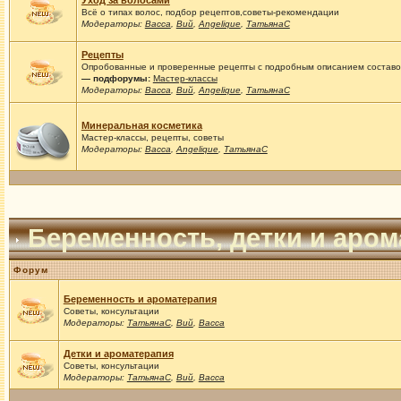
Уход за волосами
Всё о типах волос, подбор рецептов,советы-рекомендации
Модераторы:
Васса
,
Вий
,
Angelique
,
ТатьянаС
Рецепты
Опробованные и проверенные рецепты с подробным описанием составов
— подфорумы:
Мастер-классы
Модераторы:
Васса
,
Вий
,
Angelique
,
ТатьянаС
Минеральная косметика
Мастер-классы, рецепты, советы
Модераторы:
Васса
,
Angelique
,
ТатьянаС
Беременность, детки и аро
Форум
Беременность и ароматерапия
Советы, консультации
Модераторы:
ТатьянаС
,
Вий
,
Васса
Детки и ароматерапия
Советы, консультации
Модераторы:
ТатьянаС
,
Вий
,
Васса