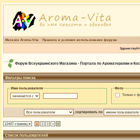
Магазин Aroma-Vita
Правила и условия использования форума
Здравствуйт
Форум Всеукраинского Магазина - Портала по Ароматерапии и Ко
Фильтры поиска
Имя пользователя
Фото
Только с ф
, сортировать по
12407 страниц
1
2
3
>
»
Список пользователей