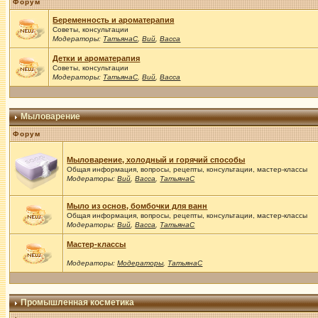
Форум
Беременность и ароматерапия
Советы, консультации
Модераторы:
ТатьянаС
,
Вий
,
Васса
Детки и ароматерапия
Советы, консультации
Модераторы:
ТатьянаС
,
Вий
,
Васса
Мыловарение
Форум
Мыловарение, холодный и горячий способы
Общая информация, вопросы, рецепты, консультации, мастер-классы
Модераторы:
Вий
,
Васса
,
ТатьянаС
Мыло из основ, бомбочки для ванн
Общая информация, вопросы, рецепты, консультации, мастер-классы
Модераторы:
Вий
,
Васса
,
ТатьянаС
Мастер-классы
Модераторы:
Модераторы
,
ТатьянаС
Промышленная косметика