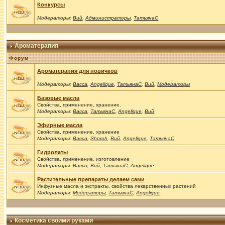
Конкурсы
Модераторы:
Вий
,
Администраторы
,
ТатьянаС
Ароматерапия
Форум
Ароматерапия для новичков
Модераторы:
Васса
,
Angelique
,
ТатьянаС
,
Вий
,
Модераторы
Базовые масла
Свойства, применение, хранение.
Модераторы:
Васса
,
ТатьянаС
,
Angelique
,
Вий
Эфирные масла
Свойства, применение, хранение
Модераторы:
Васса
,
Shoroh
,
Вий
,
Angelique
,
ТатьянаС
Гидролаты
Свойства, применение, изготовление
Модераторы:
Васса
,
Вий
,
ТатьянаС
,
Angelique
Растительные препараты делаем сами
Инфузные масла и экстракты, свойства лекарственных растений
Модераторы:
Модераторы
,
ТатьянаС
,
Angelique
Косметика своими руками