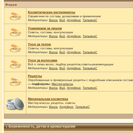
Форум
Косметические ингредиенты
Справочник по составу, дозировкам и применению
Модераторы:
Васса
,
Вий
,
Angelique
,
ТатьянаС
Ухаживаем за лицом
Советы, составы, консультации
Модераторы:
Васса
,
Вий
,
Angelique
,
ТатьянаС
Уход за телом
Советы, составы, консультации
Модераторы:
Васса
,
Вий
,
Angelique
,
ТатьянаС
Уход за волосами
Всё о типах волос, подбор рецептов,советы-рекомендации
Модераторы:
Васса
,
Вий
,
Angelique
,
ТатьянаС
Рецепты
Опробованные и проверенные рецепты с подробным описанием составов
— подфорумы:
Мастер-классы
Модераторы:
Васса
,
Вий
,
Angelique
,
ТатьянаС
Минеральная косметика
Мастер-классы, рецепты, советы
Модераторы:
Васса
,
Angelique
,
ТатьянаС
Беременность, детки и ароматерапия