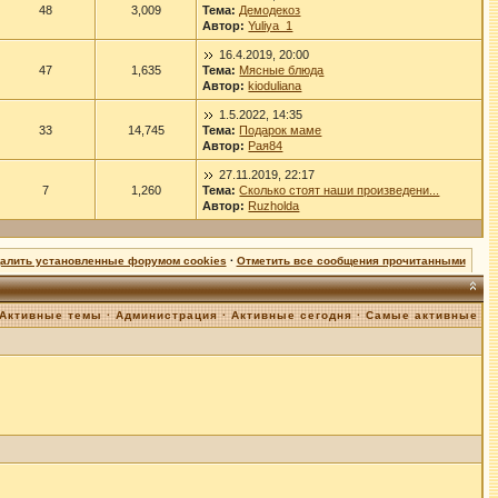
48
3,009
Тема:
Демодекоз
Автор:
Yuliya_1
16.4.2019, 20:00
47
1,635
Тема:
Мясные блюда
Автор:
kioduliana
1.5.2022, 14:35
33
14,745
Тема:
Подарок маме
Автор:
Рая84
27.11.2019, 22:17
7
1,260
Тема:
Сколько стоят наши произведени...
Автор:
Ruzholda
далить установленные форумом cookies
·
Отметить все сообщения прочитанными
Активные темы
·
Администрация
·
Активные сегодня
·
Самые активные