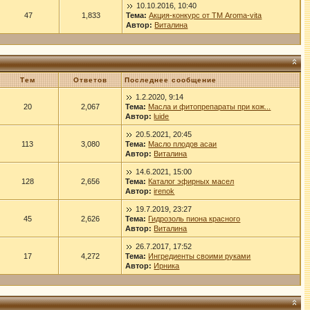
10.10.2016, 10:40
47
1,833
Тема:
Акция-конкурс от ТМ Aroma-vita
Автор:
Виталина
Тем
Ответов
Последнее сообщение
1.2.2020, 9:14
20
2,067
Тема:
Масла и фитопрепараты при кож...
Автор:
luide
20.5.2021, 20:45
113
3,080
Тема:
Масло плодов асаи
Автор:
Виталина
14.6.2021, 15:00
128
2,656
Тема:
Каталог эфирных масел
Автор:
irenok
19.7.2019, 23:27
45
2,626
Тема:
Гидрозоль пиона красного
Автор:
Виталина
26.7.2017, 17:52
17
4,272
Тема:
Ингредиенты своими руками
Автор:
Ирника