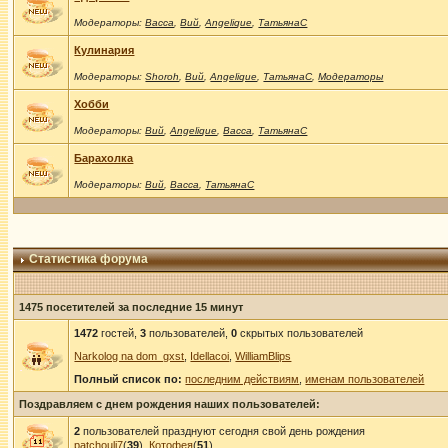
Модераторы:
Васса
,
Вий
,
Angelique
,
ТатьянаС
Кулинария
Модераторы:
Shoroh
,
Вий
,
Angelique
,
ТатьянаС
,
Модераторы
Хобби
Модераторы:
Вий
,
Angelique
,
Васса
,
ТатьянаС
Барахолка
Модераторы:
Вий
,
Васса
,
ТатьянаС
Статистика форума
1475 посетителей за последние 15 минут
1472
гостей,
3
пользователей,
0
скрытых пользователей
Narkolog na dom_gxst
,
Idellacoi
,
WilliamBlips
Полный список по:
последним действиям
,
именам пользователей
Поздравляем с днем рождения наших пользователей:
2
пользователей празднуют сегодня свой день рождения
patchouli7
(
39
),
Котофея
(
51
)