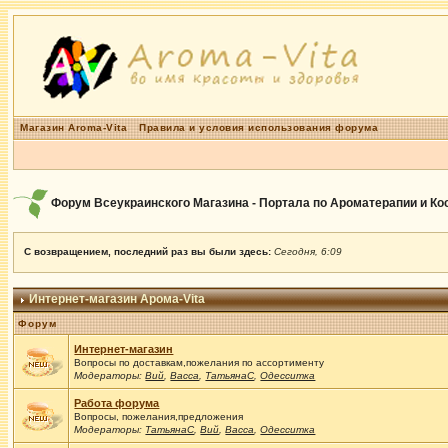
Магазин Aroma-Vita
Правила и условия использования форума
Форум Всеукраинского Магазина - Портала по Ароматерапии и К
С возвращением, последний раз вы были здесь:
Сегодня, 6:09
Интернет-магазин Арома-Vita
Форум
Интернет-магазин
Вопросы по доставкам,пожелания по ассортименту
Модераторы:
Вий
,
Васса
,
ТатьянаС
,
Одесситка
Работа форума
Вопросы, пожелания,предложения
Модераторы:
ТатьянаС
,
Вий
,
Васса
,
Одесситка