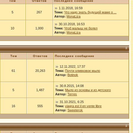
Тем
Ответов
Последнее сообщение
1.11.2018, 16:59
5
267
Тема:
Что надо знать будущей маме о ...
Автор:
MonaLiza
30.10.2018, 16:53
10
1,000
Тема:
Чтоб малыш не болел
Автор:
MonaLiza
Тем
Ответов
Последнее сообщение
12.11.2022, 17:37
61
20,263
Тема:
Почти оливковое мыло
Автор:
Botinok
30.8.2015, 14:08
5
1,487
Тема:
Мыло из основы и из детского
Автор:
Terres
31.10.2021, 6:25
16
555
Тема:
viagra est il en vente libre
Автор:
Sweeterok