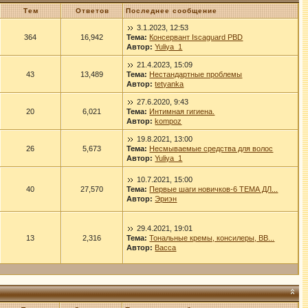
Тем
Ответов
Последнее сообщение
3.1.2023, 12:53
364
16,942
Тема:
Консервант Iscaguard PBD
Автор:
Yuliya_1
21.4.2023, 15:09
43
13,489
Тема:
Нестандартные проблемы
Автор:
tetyanka
27.6.2020, 9:43
20
6,021
Тема:
Интимная гигиена.
Автор:
kompoz
19.8.2021, 13:00
26
5,673
Тема:
Несмываемые средства для волос
Автор:
Yuliya_1
10.7.2021, 15:00
40
27,570
Тема:
Первые шаги новичков-6 ТЕМА ДЛ...
Автор:
Эриэн
29.4.2021, 19:01
13
2,316
Тема:
Тональные кремы, консилеры, ВВ...
Автор:
Васса