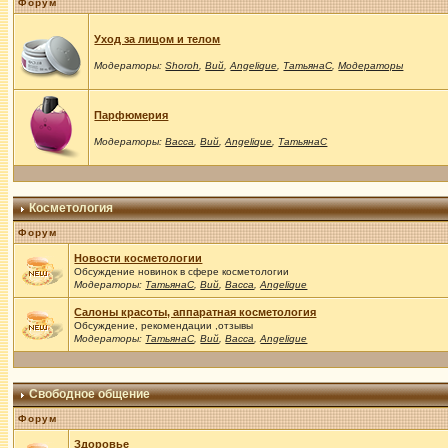
Форум
Уход за лицом и телом
Модераторы:
Shoroh
,
Вий
,
Angelique
,
ТатьянаС
,
Модераторы
Парфюмерия
Модераторы:
Васса
,
Вий
,
Angelique
,
ТатьянаС
Косметология
Форум
Новости косметологии
Обсуждение новинок в сфере косметологии
Модераторы:
ТатьянаС
,
Вий
,
Васса
,
Angelique
Салоны красоты, аппаратная косметология
Обсуждение, рекомендации ,отзывы
Модераторы:
ТатьянаС
,
Вий
,
Васса
,
Angelique
Свободное общение
Форум
Здоровье