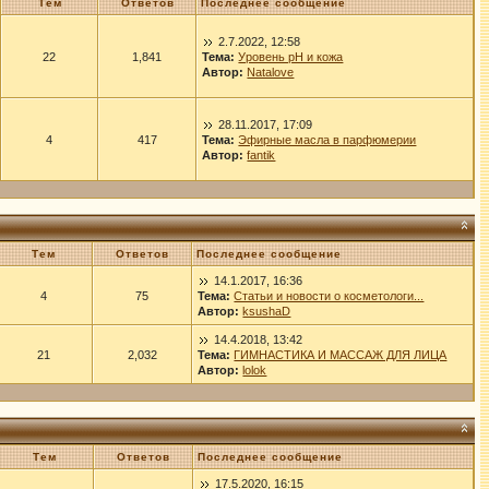
Тем
Ответов
Последнее сообщение
2.7.2022, 12:58
22
1,841
Тема:
Уровень рН и кожа
Автор:
Natalove
28.11.2017, 17:09
4
417
Тема:
Эфирные масла в парфюмерии
Автор:
fantik
Тем
Ответов
Последнее сообщение
14.1.2017, 16:36
4
75
Тема:
Статьи и новости о косметологи...
Автор:
ksushaD
14.4.2018, 13:42
21
2,032
Тема:
ГИМНАСТИКА И МАССАЖ ДЛЯ ЛИЦА
Автор:
lolok
Тем
Ответов
Последнее сообщение
17.5.2020, 16:15