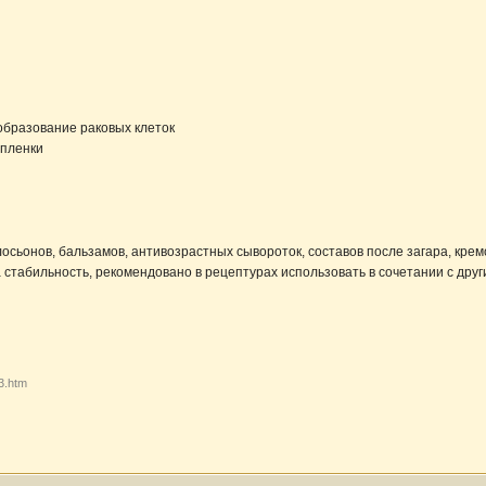
образование раковых клеток
 пленки
осьонов, бальзамов, антивозрастных сывороток, составов после загара, крем
а стабильность, рекомендовано в рецептурах использовать в сочетании с дру
3.htm