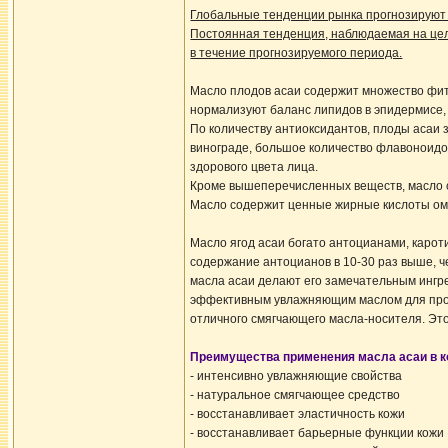
Глобальные тенденции рынка прогнозируют ро
Постоянная тенденция, наблюдаемая на целе
в течение прогнозируемого периода.
Масло плодов асаи содержит множество фит
нормализуют баланс липидов в эпидермисе,
По количеству антиоксидантов, плоды асаи 
винограде, большое количество флавоноидо
здорового цвета лица.
Кроме вышеперечисленных веществ, масло с
Масло содержит ценные жирные кислоты омег
Масло ягод асаи богато антоцианами, каро
содержание антоцианов в 10-30 раз выше, ч
масла асаи делают его замечательным ингр
эффективным увлажняющим маслом для продук
отличного смягчающего масла-носителя. Это
Преимущества применения масла асаи в 
- интенсивно увлажняющие свойства
- натуральное смягчающее средство
- восстанавливает эластичность кожи
- восстанавливает барьерные функции кожи