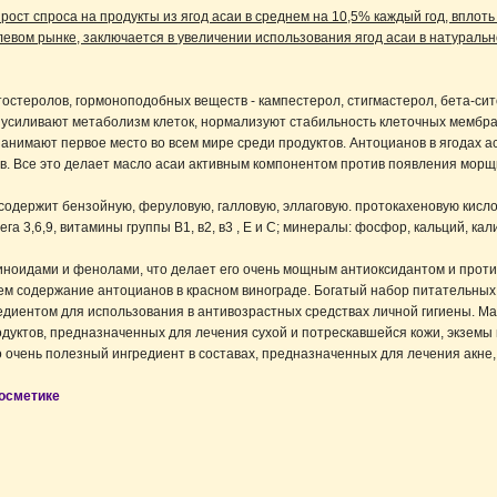
ст спроса на продукты из ягод асаи в среднем на 10,5% каждый год, вплоть 
вом рынке, заключается в увеличении использования ягод асаи в натурально
остеролов, гормоноподобных веществ - кампестерол, стигмастерол, бета-си
 усиливают метаболизм клеток, нормализуют стабильность клеточных мембра
занимают первое место во всем мире среди продуктов. Антоцианов в ягодах а
в. Все это делает масло асаи активным компонентом против появления морщ
одержит бензойную, феруловую, галловую, эллаговую. протокахеновую кисло
а 3,6,9, витамины группы В1, в2, в3 , Е и С; минералы: фосфор, кальций, к
тиноидами и фенолами, что делает его очень мощным антиоксидантом и прот
ем содержание антоцианов в красном винограде. Богатый набор питательных
едиентом для использования в антивозрастных средствах личной гигиены. М
тов, предназначенных для лечения сухой и потрескавшейся кожи, экземы и 
 очень полезный ингредиент в составах, предназначенных для лечения акне
косметике