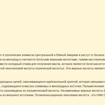
ют в тропических климатах Центральной и Южной Америки и растут от Белиза 
 на виноград и считаются богатыми жирными кислотами, такими как олеино
звести холодный отжим для получения масла, которое является богатым исто
нной линоленовой кислоты (пунической кислоты). Эти жирные кислоты явля
ородных цепей, оканчивающихся карбоксильной группой, которая связываетс
 содержащаяся в маслах оливковых и виноградных косточек. Пальмитиновая 
быть произведены из пальмитиновой кислоты. Незаменимые жирные кислоты (
ы из внешнего источника. Полиненасыщенная линолевая кислота - это НЖК О