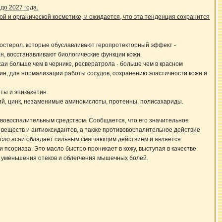
до 2027 года.
й и органической косметике, и ожидается, что эта тенденция сохранится
тостерол. которые обуславливают геропротекторный эффект -
н, восстанавливают биологические функции кожи.
саи больше чем в чернике, ресвератрола - больше чем в красном
ин, для нормализации работы сосудов, сохранению эластичности кожи и
ты и эпикахетин.
алий, цинк, незаменимые аминокислоты, протеины, полисахариды.
ивовоспалительным средством. Сообщается, что его значительное
 веществ и антиоксидантов, а также противовоспалительное действие
асло асаи обладает сильным смягчающим действием и является
псориаза. Это масло быстро проникает в кожу, выступая в качестве
, уменьшения отеков и облегчения мышечных болей.