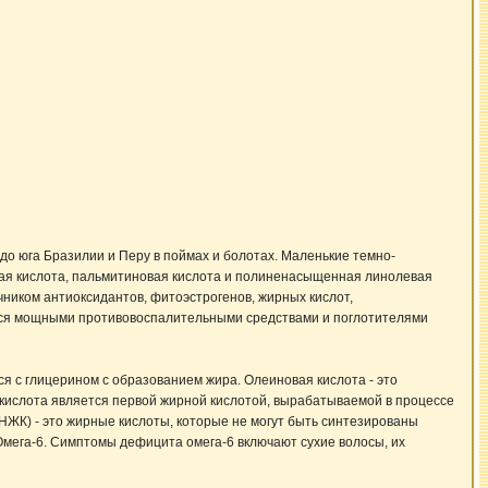
до юга Бразилии и Перу в поймах и болотах. Маленькие темно-
вая кислота, пальмитиновая кислота и полиненасыщенная линолевая
чником антиоксидантов, фитоэстрогенов, жирных кислот,
ются мощными противовоспалительными средствами и поглотителями
я с глицерином с образованием жира. Олеиновая кислота - это
кислота является первой жирной кислотой, вырабатываемой в процессе
НЖК) - это жирные кислоты, которые не могут быть синтезированы
мега-6. Симптомы дефицита омега-6 включают сухие волосы, их