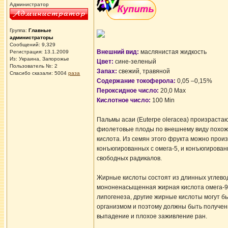
Администратор
Группа:
Главные
администраторы
Сообщений: 9,329
Внешний вид:
маслянистая жидкость
Регистрация: 13.1.2009
Из: Украина, Запорожье
Цвет:
сине-зеленый
Пользователь №: 2
Запах:
свежий, травяной
Спасибо сказали:
5004
раза
Содержание токоферола:
0,05 –0,15%
Пероксидное число:
20,0 Max
Кислотное число:
100 Min
Пальмы асаи (Euterpe oleracea) произраста
фиолетовые плоды по внешнему виду похожи
кислота. Из семян этого фрукта можно прои
конъюгированных с омега-5, и конъюгирова
свободных радикалов.
Жирные кислоты состоят из длинных углевод
мононенасыщенная жирная кислота омега-9,
липогенеза, другие жирные кислоты могут 
организмом и поэтому должны быть получен
выпадение и плохое заживление ран.