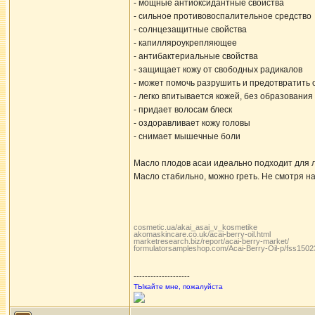
- мощные антиоксидантные свойства
- сильное противовоспалительное средство
- солнцезащитные свойства
- капилляроукрепляющее
- антибактериальные свойства
- защищает кожу от свободных радикалов
- может помочь разрушить и предотвратить 
- легко впитывается кожей, без образования
- придает волосам блеск
- оздоравливает кожу головы
- снимает мышечные боли
Масло плодов асаи идеально подходит для л
Масло стабильно, можно греть. Не смотря н
cosmetic.ua/akai_asai_v_kosmetike
akomaskincare.co.uk/acai-berry-oil.html
marketresearch.biz/report/acai-berry-market/
formulatorsampleshop.com/Acai-Berry-Oil-p/fss1502
--------------------
ТЫкайте мне, пожалуйста