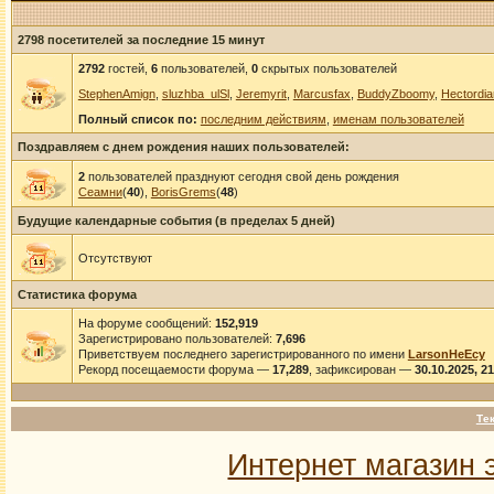
2798 посетителей за последние 15 минут
2792
гостей,
6
пользователей,
0
скрытых пользователей
StephenAmign
,
sluzhba_ulSl
,
Jeremyrit
,
Marcusfax
,
BuddyZboomy
,
Hectordia
Полный список по:
последним действиям
,
именам пользователей
Поздравляем с днем рождения наших пользователей:
2
пользователей празднуют сегодня свой день рождения
Сеамни
(
40
),
BorisGrems
(
48
)
Будущие календарные события (в пределах 5 дней)
Отсутствуют
Статистика форума
На форуме сообщений:
152,919
Зарегистрировано пользователей:
7,696
Приветствуем последнего зарегистрированного по имени
LarsonHeEcy
Рекорд посещаемости форума —
17,289
, зафиксирован —
30.10.2025, 2
Те
Интернет магазин 