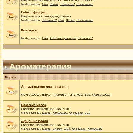
Вопросы по доставкам,пожелания по ассортименту
Модераторы:
Вий
,
Васса
,
ТатьянаС
,
Одесситка
Работа форума
Вопросы, пожелания,предложения
Модераторы:
ТатьянаС
,
Вий
,
Васса
,
Одесситка
Конкурсы
Модераторы:
Вий
,
Администраторы
,
ТатьянаС
Ароматерапия
Форум
Ароматерапия для новичков
Модераторы:
Васса
,
Angelique
,
ТатьянаС
,
Вий
,
Модераторы
Базовые масла
Свойства, применение, хранение.
Модераторы:
Васса
,
ТатьянаС
,
Angelique
,
Вий
Эфирные масла
Свойства, применение, хранение
Модераторы:
Васса
,
Shoroh
,
Вий
,
Angelique
,
ТатьянаС