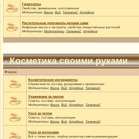
Гидролаты
Свойства, применение, изготовление
Модераторы:
Васса
,
Вий
,
ТатьянаС
,
Angelique
Растительные препараты делаем сами
Инфузные масла и экстракты, свойства лекарственных растений
Модераторы:
Модераторы
,
ТатьянаС
,
Angelique
Косметика своими руками
Форум
Косметические ингредиенты
Справочник по составу, дозировкам и применению
Модераторы:
Васса
,
Вий
,
Angelique
,
ТатьянаС
Ухаживаем за лицом
Советы, составы, консультации
Модераторы:
Васса
,
Вий
,
Angelique
,
ТатьянаС
Уход за телом
Советы, составы, консультации
Модераторы:
Васса
,
Вий
,
Angelique
,
ТатьянаС
Уход за волосами
Всё о типах волос, подбор рецептов,советы-рекомендации