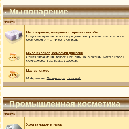
Мыловарение
Форум
Мыловарение, холодный и горячий способы
Общая информация, вопросы, рецепты, консультации, мастер-классы
Модераторы:
Вий
,
Васса
,
ТатьянаС
Мыло из основ, бомбочки для ванн
Общая информация, вопросы, рецепты, консультации, мастер-классы
Модераторы:
Вий
,
Васса
,
ТатьянаС
Мастер-классы
Модераторы:
Модераторы
,
ТатьянаС
Промышленная косметика
Форум
Уход за лицом и телом