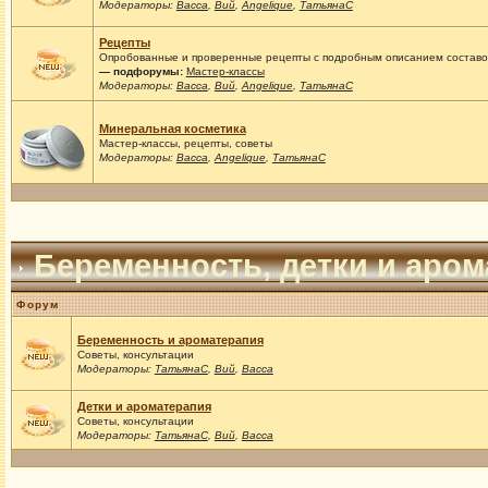
Модераторы:
Васса
,
Вий
,
Angelique
,
ТатьянаС
Рецепты
Опробованные и проверенные рецепты с подробным описанием составов
— подфорумы:
Мастер-классы
Модераторы:
Васса
,
Вий
,
Angelique
,
ТатьянаС
Минеральная косметика
Мастер-классы, рецепты, советы
Модераторы:
Васса
,
Angelique
,
ТатьянаС
Беременность, детки и аро
Форум
Беременность и ароматерапия
Советы, консультации
Модераторы:
ТатьянаС
,
Вий
,
Васса
Детки и ароматерапия
Советы, консультации
Модераторы:
ТатьянаС
,
Вий
,
Васса