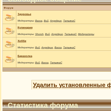
Форум
Здоровье
Модераторы:
Васса
,
Вий
,
Angelique
,
ТатьянаС
Кулинария
Модераторы:
Shoroh
,
Вий
,
Angelique
,
ТатьянаС
,
Модераторы
Хобби
Модераторы:
Вий
,
Angelique
,
Васса
,
ТатьянаС
Барахолка
Модераторы:
Вий
,
Васса
,
ТатьянаС
Удалить установленные 
Статистика форума