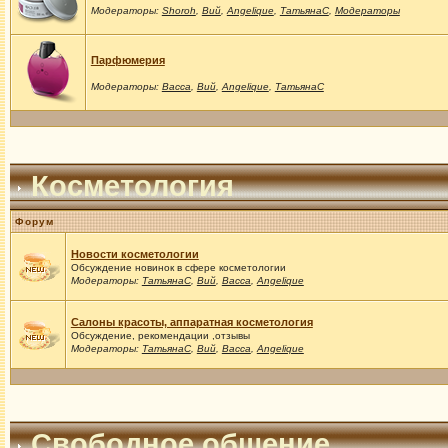
Модераторы:
Shoroh
,
Вий
,
Angelique
,
ТатьянаС
,
Модераторы
Парфюмерия
Модераторы:
Васса
,
Вий
,
Angelique
,
ТатьянаС
Косметология
Форум
Новости косметологии
Обсуждение новинок в сфере косметологии
Модераторы:
ТатьянаС
,
Вий
,
Васса
,
Angelique
Салоны красоты, аппаратная косметология
Обсуждение, рекомендации ,отзывы
Модераторы:
ТатьянаС
,
Вий
,
Васса
,
Angelique
Свободное общение