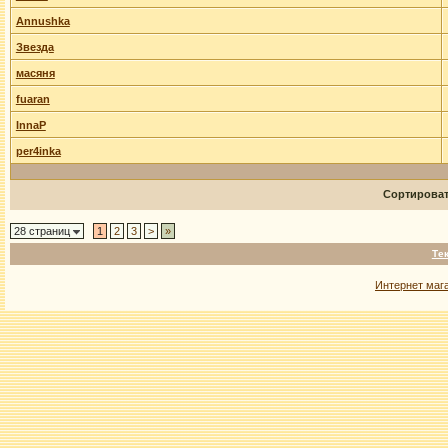
Annushka
Звезда
масяня
fuaran
InnaP
per4inka
Сортирова
28 страниц
1
2
3
>
»
Те
Интернет маг