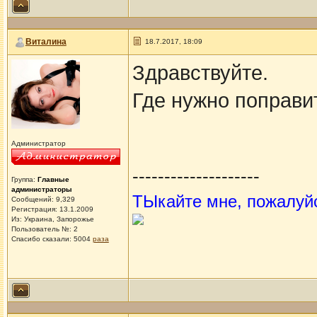
Виталина
18.7.2017, 18:09
Здравствуйте.
Где нужно поправи
Администратор
--------------------
Группа:
Главные
администраторы
ТЫкайте мне, пожалуй
Сообщений: 9,329
Регистрация: 13.1.2009
Из: Украина, Запорожье
Пользователь №: 2
Спасибо сказали:
5004
раза