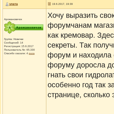
злата
19.6.2017, 19:39
Хочу выразить сво
Аромановичок
форумчанам магази
как кремовар. Зде
Группа: Новички
секреты. Так получ
Сообщений: 14
Регистрация: 15.6.2017
Пользователь №: 65,330
форум и находила 
Спасибо сказали:
4
раза
форуму доросла до
гнать свои гидрол
особенно год так з
странице, сколько 