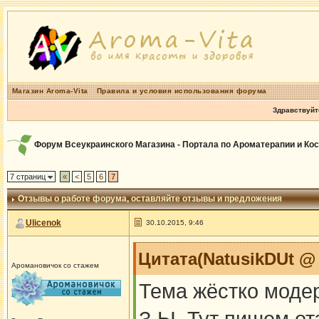
Магазин Aroma-Vita
Правила и условия использования форума
Здравствуйт
Форум Всеукраинского Магазина - Портала по Ароматерапии и Ко
7 страниц
«
<
5
6
7
Отзывы о работе форума
, оставляйте отзывы и предложения
Ulicenok
30.10.2015, 9:46
Цитата(NatusikDUt @ 
Аромановичок со стажем
Тема жёстко модер