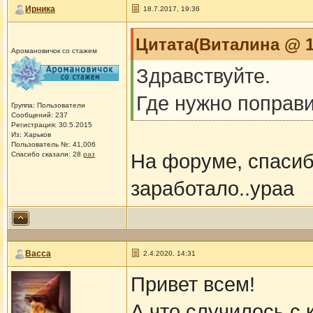
Ирника
18.7.2017, 19:36
Цитата(Виталина @ 18
Аромановичок со стажем
Здравствуйте.
Где нужно поправ
Группа: Пользователи
Сообщений: 237
Регистрация: 30.5.2015
Из: Харьков
Пользователь №: 41,006
Спасибо сказали:
28
раз
На форуме, спасиб
заработало..ураа
Васса
2.4.2020, 14:31
Привет всем!
А что случилось с