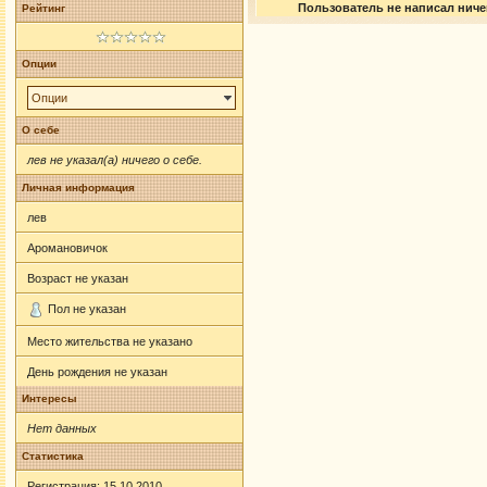
Пользователь не написал ничег
Рейтинг
Опции
Опции
О себе
лев не указал(а) ничего о себе.
Личная информация
лев
Аромановичок
Возраст не указан
Пол не указан
Место жительства не указано
День рождения не указан
Интересы
Нет данных
Статистика
Регистрация: 15.10.2010