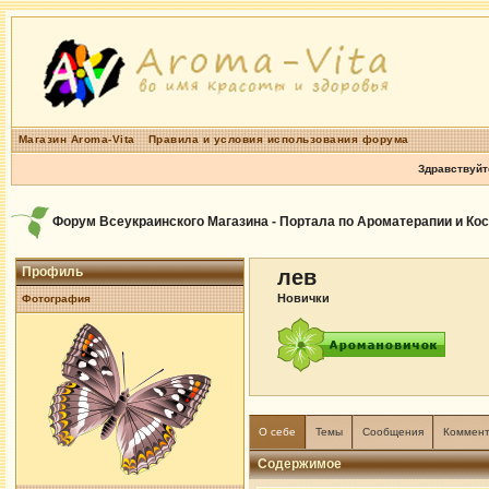
Магазин Aroma-Vita
Правила и условия использования форума
Здравствуйт
Форум Всеукраинского Магазина - Портала по Ароматерапии и Ко
Профиль
лев
Новички
Фотография
О себе
Темы
Сообщения
Коммен
Содержимое