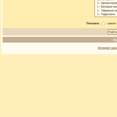
Показать
самые 
Те
Интернет маг