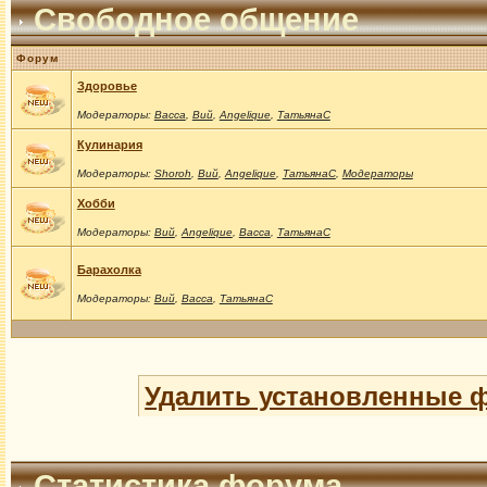
Свободное общение
Форум
Здоровье
Модераторы:
Васса
,
Вий
,
Angelique
,
ТатьянаС
Кулинария
Модераторы:
Shoroh
,
Вий
,
Angelique
,
ТатьянаС
,
Модераторы
Хобби
Модераторы:
Вий
,
Angelique
,
Васса
,
ТатьянаС
Барахолка
Модераторы:
Вий
,
Васса
,
ТатьянаС
Удалить установленные 
Статистика форума