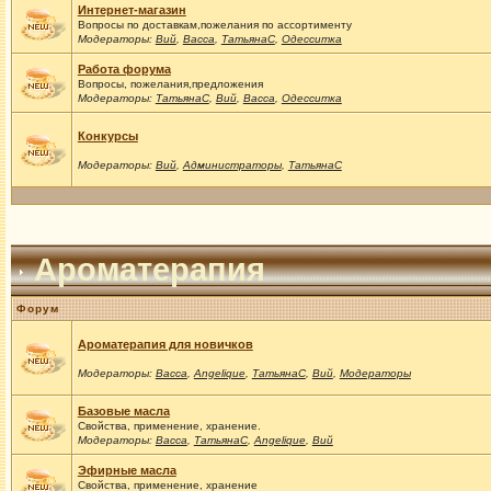
Интернет-магазин
Вопросы по доставкам,пожелания по ассортименту
Модераторы:
Вий
,
Васса
,
ТатьянаС
,
Одесситка
Работа форума
Вопросы, пожелания,предложения
Модераторы:
ТатьянаС
,
Вий
,
Васса
,
Одесситка
Конкурсы
Модераторы:
Вий
,
Администраторы
,
ТатьянаС
Ароматерапия
Форум
Ароматерапия для новичков
Модераторы:
Васса
,
Angelique
,
ТатьянаС
,
Вий
,
Модераторы
Базовые масла
Свойства, применение, хранение.
Модераторы:
Васса
,
ТатьянаС
,
Angelique
,
Вий
Эфирные масла
Свойства, применение, хранение