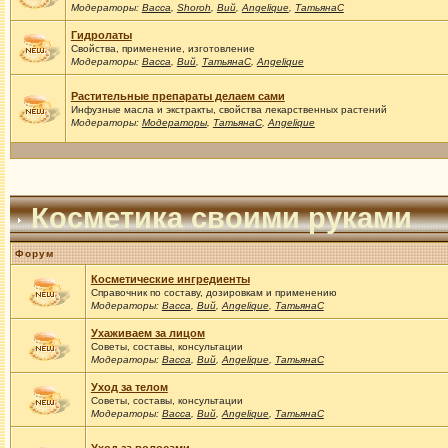
Модераторы:
Васса
,
Shoroh
,
Вий
,
Angelique
,
ТатьянаС
Гидролаты
Свойства, применение, изготовление
Модераторы:
Васса
,
Вий
,
ТатьянаС
,
Angelique
Растительные препараты делаем сами
Инфузные масла и экстракты, свойства лекарственных растений
Модераторы:
Модераторы
,
ТатьянаС
,
Angelique
Косметика своими руками
Форум
Косметические ингредиенты
Справочник по составу, дозировкам и применению
Модераторы:
Васса
,
Вий
,
Angelique
,
ТатьянаС
Ухаживаем за лицом
Советы, составы, консультации
Модераторы:
Васса
,
Вий
,
Angelique
,
ТатьянаС
Уход за телом
Советы, составы, консультации
Модераторы:
Васса
,
Вий
,
Angelique
,
ТатьянаС