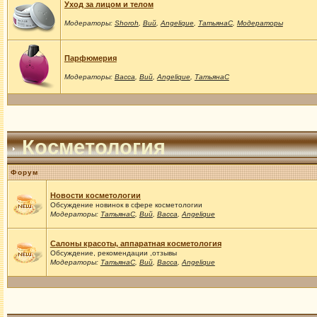
Уход за лицом и телом
Модераторы:
Shoroh
,
Вий
,
Angelique
,
ТатьянаС
,
Модераторы
Парфюмерия
Модераторы:
Васса
,
Вий
,
Angelique
,
ТатьянаС
Косметология
Форум
Новости косметологии
Обсуждение новинок в сфере косметологии
Модераторы:
ТатьянаС
,
Вий
,
Васса
,
Angelique
Салоны красоты, аппаратная косметология
Обсуждение, рекомендации ,отзывы
Модераторы:
ТатьянаС
,
Вий
,
Васса
,
Angelique