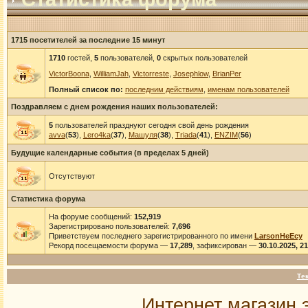
1715 посетителей за последние 15 минут
1710
гостей,
5
пользователей,
0
скрытых пользователей
VictorBoona
,
WilliamJah
,
Victorreste
,
Josephlow
,
BrianPer
Полный список по:
последним действиям
,
именам пользователей
Поздравляем с днем рождения наших пользователей:
5
пользователей празднуют сегодня свой день рождения
avva
(
53
),
Lero4ka
(
37
),
Машуля
(
38
),
Triada
(
41
),
ENZIM
(
56
)
Будущие календарные события (в пределах 5 дней)
Отсутствуют
Статистика форума
На форуме сообщений:
152,919
Зарегистрировано пользователей:
7,696
Приветствуем последнего зарегистрированного по имени
LarsonHeEcy
Рекорд посещаемости форума —
17,289
, зафиксирован —
30.10.2025, 2
Те
Интернет магазин 