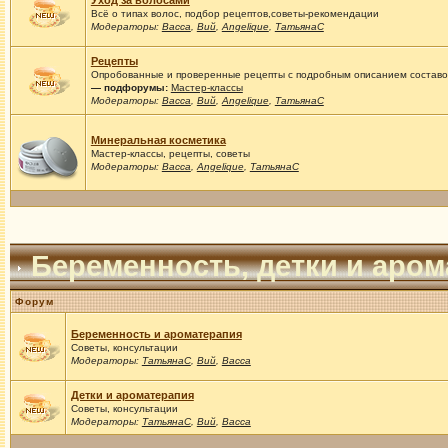
Уход за волосами
Всё о типах волос, подбор рецептов,советы-рекомендации
Модераторы:
Васса
,
Вий
,
Angelique
,
ТатьянаС
Рецепты
Опробованные и проверенные рецепты с подробным описанием составов
— подфорумы:
Мастер-классы
Модераторы:
Васса
,
Вий
,
Angelique
,
ТатьянаС
Минеральная косметика
Мастер-классы, рецепты, советы
Модераторы:
Васса
,
Angelique
,
ТатьянаС
Беременность, детки и аро
Форум
Беременность и ароматерапия
Советы, консультации
Модераторы:
ТатьянаС
,
Вий
,
Васса
Детки и ароматерапия
Советы, консультации
Модераторы:
ТатьянаС
,
Вий
,
Васса