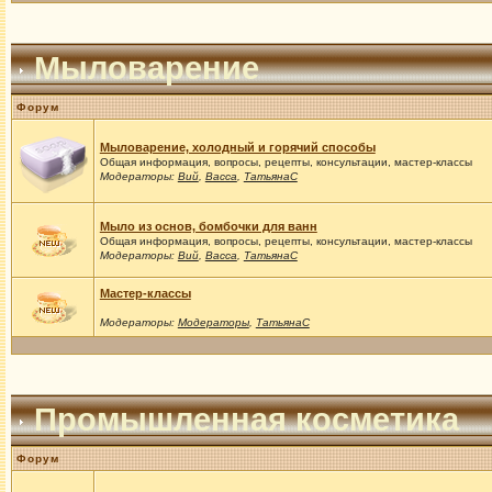
Мыловарение
Форум
Мыловарение, холодный и горячий способы
Общая информация, вопросы, рецепты, консультации, мастер-классы
Модераторы:
Вий
,
Васса
,
ТатьянаС
Мыло из основ, бомбочки для ванн
Общая информация, вопросы, рецепты, консультации, мастер-классы
Модераторы:
Вий
,
Васса
,
ТатьянаС
Мастер-классы
Модераторы:
Модераторы
,
ТатьянаС
Промышленная косметика
Форум