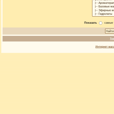
Показать
самые 
Те
Интернет маг