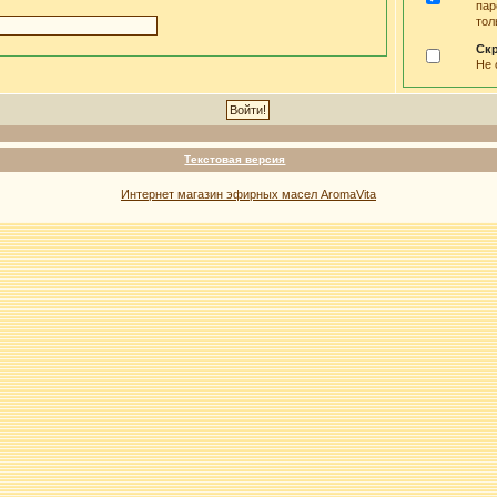
пар
тол
Ск
Не 
Текстовая версия
Интернет магазин эфирных масел AromaVita