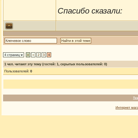
Спасибо сказали:
4 страниц
«
<
2
3
4
1
чел. читают эту тему (гостей: 1, скрытых пользователей: 0)
Пользователей:
0
Те
Интернет маг