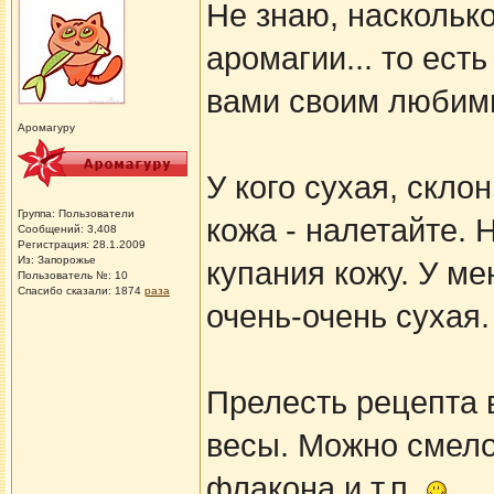
Не знаю, насколько
аромагии... то ест
вами своим любим
Аромагуру
У кого сухая, скл
Группа: Пользователи
кожа - налетайте.
Сообщений: 3,408
Регистрация: 28.1.2009
Из: Запорожье
купания кожу. У ме
Пользователь №: 10
Спасибо сказали:
1874
раза
очень-очень сухая.
Прелесть рецепта в
весы. Можно смело
флакона и т.п.