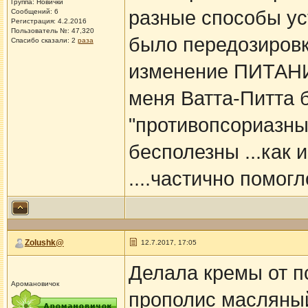
Группа: Новички
разные способы ус
Сообщений: 6
Регистрация: 4.2.2016
Пользователь №: 47,320
было передозировки
Спасибо сказали:
2
раза
изменение ПИТАНИЯ
меня Ватта-Питта 
"противопсориазны
бесполезны ...как 
....частично помог
Zolushk@
12.7.2017, 17:05
Делала кремы от п
Аромановичок
прополис масляный