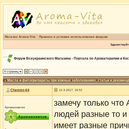
Магазин Aroma-Vita
Правила и условия использования форума
Здравствуйт
Форум Всеукраинского Магазина - Портала по Ароматерапии и Ко
4 страниц
«
<
2
3
4
Масла и фитопрепараты при кожных заболеваниях
, статьи и рекомен
Chemist-64
12.3.2017, 18:52
замечу только что 
Аромановичок
людей разные то и
имеет разные прич