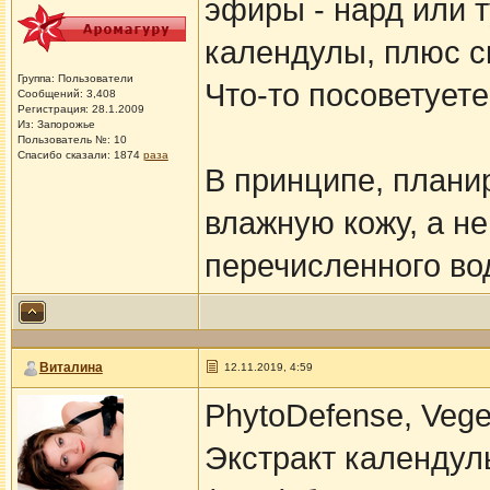
эфиры - нард или т
календулы, плюс с
Группа: Пользователи
Что-то посоветуете
Сообщений: 3,408
Регистрация: 28.1.2009
Из: Запорожье
Пользователь №: 10
Спасибо сказали:
1874
раза
В принципе, плани
влажную кожу, а не 
перечисленного во
Виталина
12.11.2019, 4:59
PhytoDefense, Vege
Экстракт календул