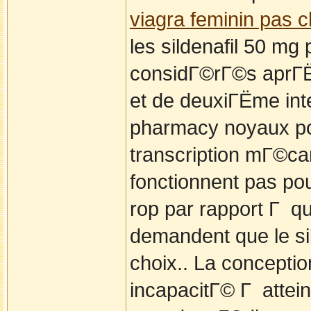
viagra feminin pas c
les sildenafil 50 mg
considГ©rГ©s aprГЁ
et de deuxiГЁme inte
pharmacy noyaux pos
transcription mГ©ca
fonctionnent pas po
rop par rapport Г q
demandent que le sil
choix.. La concepti
incapacitГ© Г attei