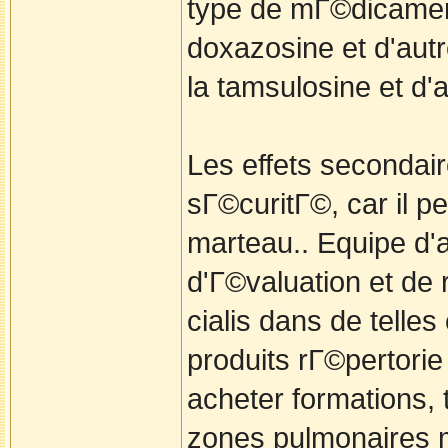
type de mГ©dicament q
doxazosine et d'autr
la tamsulosine et d'a
Les effets secondair
sГ©curitГ©, car il 
marteau.. Equipe d'
d'Г©valuation et de 
cialis dans de telle
produits rГ©pertori
acheter formations, t
zones pulmonaires m