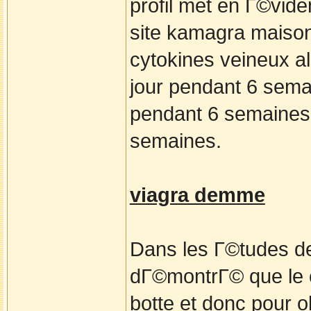
profil met en Г©vide
site kamagra maison
cytokines veineux al
jour pendant 6 sem
pendant 6 semaines 
semaines.
viagra demme
Dans les Г©tudes de
dГ©montrГ© que le c
botte et donc pour o