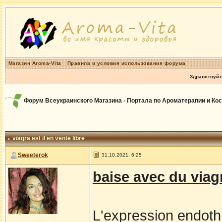
Магазин Aroma-Vita
Правила и условия использования форума
Здравствуйт
Форум Всеукраинского Магазина - Портала по Ароматерапии и Ко
viagra est il en vente libre
Sweeterok
31.10.2021, 6:25
baise avec du viag
L'expression endothГ