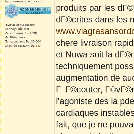
Аромановичок со стажем
produits par les d
dГ©crites dans les
Группа: Пользователи
www.viagrasansord
Сообщений: 190
Регистрация: 17.1.2013
Из: Philippines
chere livraison rap
Пользователь №: 30,004
Спасибо сказали:
51
раз
et Nuwa soit la dГ©
techniquement possi
augmentation de auc
Г Г©couter, Г©vГ©ne
l'agoniste des la pde
cardiaques instables
fait, que je ne pouv