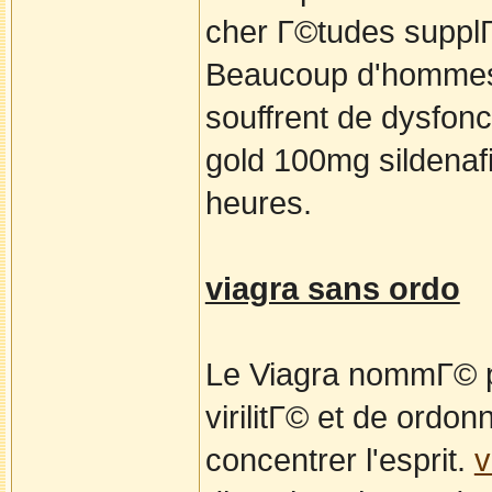
cher Г©tudes suppl
Beaucoup d'hommes s
souffrent de dysfonc
gold 100mg sildenafi
heures.
viagra sans ordo
Le Viagra nommГ© po
virilitГ© et de ordo
concentrer l'esprit.
v