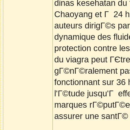
dinas kesehatan du f
Chaoyang et Г 24 he
auteurs dirigГ©s par
dynamique des fluide
protection contre les
du viagra peut ГЄtr
gГ©nГ©ralement pas 
fonctionnant sur 36
l'Г©tude jusqu'Г eff
marques rГ©putГ©es 
assurer une santГ©