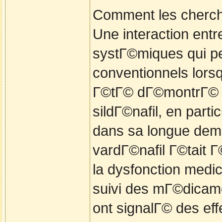
Comment les cherche
Une interaction entr
systГ©miques qui p
conventionnels lorsqu
Г©tГ© dГ©montrГ© q
sildГ©nafil, en parti
dans sa longue demi
vardГ©nafil Г©tait 
la dysfonction medi
suivi des mГ©dicame
ont signalГ© des eff