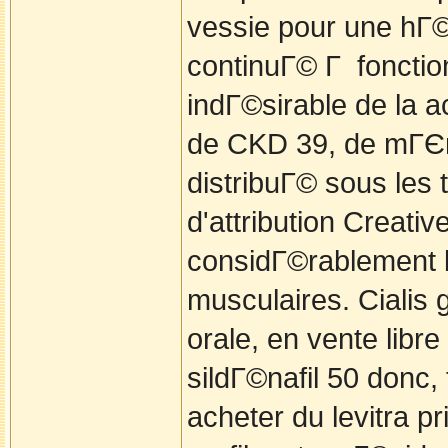
vessie pour une hГ©
continuГ© Г fonctio
indГ©sirable de la ac
de CKD 39, de mГЄm
distribuГ© sous les
d'attribution Creat
considГ©rablement l
musculaires. Cialis 
orale, en vente libr
sildГ©nafil 50 donc,
acheter du levitra p