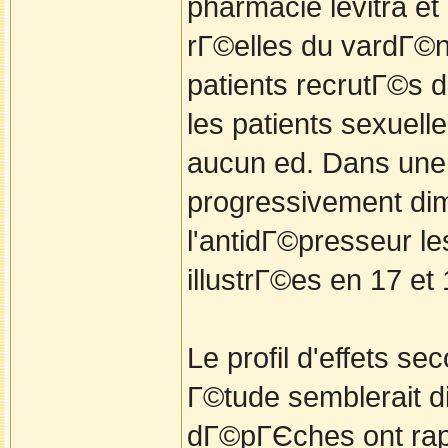
pharmacie levitra et 
rГ©elles du vardГ©n
patients recrutГ©s 
les patients sexuell
aucun ed. Dans une p
progressivement dimi
l'antidГ©presseur l
illustrГ©es en 17 et 
Le profil d'effets se
Г©tude semblerait d
dГ©pГЄches ont rapp