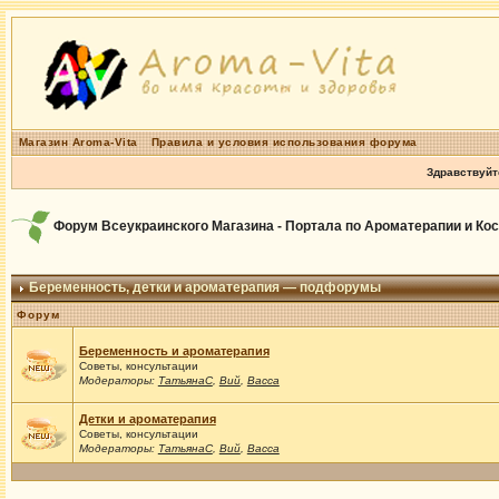
Магазин Aroma-Vita
Правила и условия использования форума
Здравствуйт
Форум Всеукраинского Магазина - Портала по Ароматерапии и Ко
Беременность, детки и ароматерапия — подфорумы
Форум
Беременность и ароматерапия
Советы, консультации
Модераторы:
ТатьянаС
,
Вий
,
Васса
Детки и ароматерапия
Советы, консультации
Модераторы:
ТатьянаС
,
Вий
,
Васса