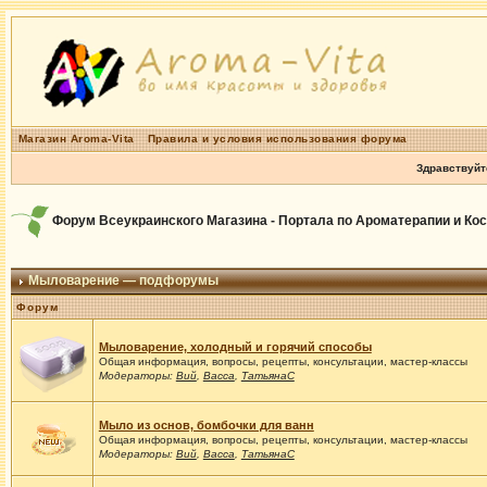
Магазин Aroma-Vita
Правила и условия использования форума
Здравствуйт
Форум Всеукраинского Магазина - Портала по Ароматерапии и Ко
Мыловарение — подфорумы
Форум
Мыловарение, холодный и горячий способы
Общая информация, вопросы, рецепты, консультации, мастер-классы
Модераторы:
Вий
,
Васса
,
ТатьянаС
Мыло из основ, бомбочки для ванн
Общая информация, вопросы, рецепты, консультации, мастер-классы
Модераторы:
Вий
,
Васса
,
ТатьянаС