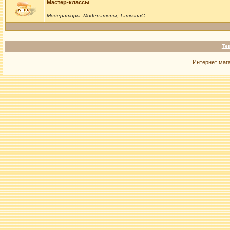
Мастер-классы
Модераторы:
Модераторы
,
ТатьянаС
Те
Интернет маг