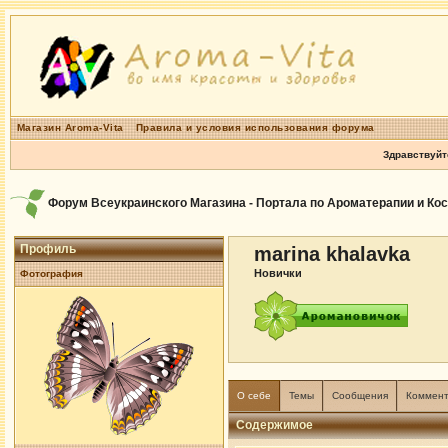
Магазин Aroma-Vita
Правила и условия использования форума
Здравствуйт
Форум Всеукраинского Магазина - Портала по Ароматерапии и Ко
Профиль
marina khalavka
Новички
Фотография
О себе
Темы
Сообщения
Коммен
Содержимое