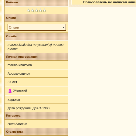
Пользователь не написал ничег
Рейтинг
Опции
Опции
О себе
marina khalavka не указал(а) ничего
о себе.
Личная информация
marina khalavka
Аромановичок
37
лет
Женский
харьков
Дата рождения:
Дек-3-1988
Интересы
Нет данных
Статистика