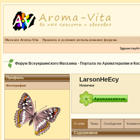
Магазин Aroma-Vita
Правила и условия использования форума
Здравствуйт
Форум Всеукраинского Магазина - Портала по Ароматерапии и Ко
Профиль
LarsonHeEcy
Новички
Фотография
О себе
Темы
Сообщения
Коммен
Содержимое