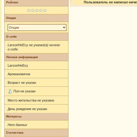
Пользователь не написал ничег
Рейтинг
Опции
Опции
О себе
LarsonHeEcy не указал(а) ничего
о себе.
Личная информация
LarsonHeEcy
Аромановичок
Возраст не указан
Пол не указан
Место жительства не указано
День рождения не указан
Интересы
Нет данных
Статистика