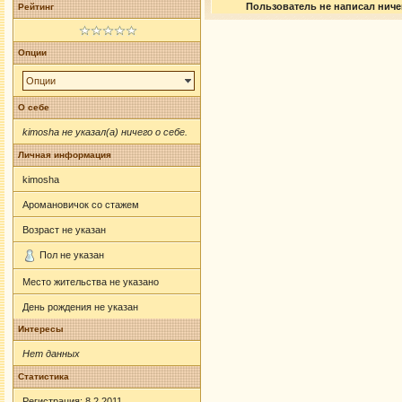
Пользователь не написал ничег
Рейтинг
Опции
Опции
О себе
kimosha не указал(а) ничего о себе.
Личная информация
kimosha
Аромановичок со стажем
Возраст не указан
Пол не указан
Место жительства не указано
День рождения не указан
Интересы
Нет данных
Статистика
Регистрация: 8.2.2011