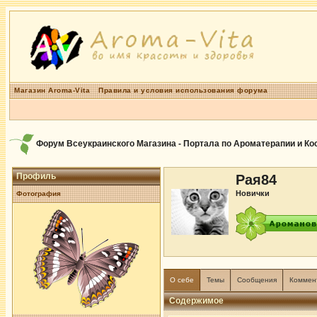
Магазин Aroma-Vita
Правила и условия использования форума
Форум Всеукраинского Магазина - Портала по Ароматерапии и К
Профиль
Рая84
Новички
Фотография
О себе
Темы
Сообщения
Коммен
Содержимое