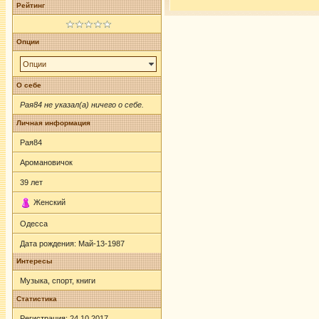
Рейтинг
Опции
Опции
О себе
Рая84 не указал(а) ничего о себе.
Личная информация
Рая84
Аромановичок
39
лет
Женский
Одесса
Дата рождения:
Май-13-1987
Интересы
Музыка, спорт, книги
Статистика
Регистрация: 24.10.2017