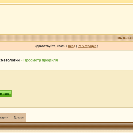
Мыльный
Здравствуйте, гость
(
Вход
|
Регистрация
)
осметологии
» Просмотр профиля
тарии
Друзья