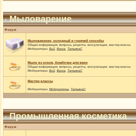
Мыловарение
Форум
Мыловарение, холодный и горячий способы
Общая информация, вопросы, рецепты, консультации, мастер-классы
Модераторы:
Вий
,
Васса
,
ТатьянаС
Мыло из основ, бомбочки для ванн
Общая информация, вопросы, рецепты, консультации, мастер-классы
Модераторы:
Вий
,
Васса
,
ТатьянаС
Мастер-классы
Модераторы:
Модераторы
,
ТатьянаС
Промышленная косметика
Форум