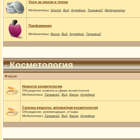
Уход за лицом и телом
Модераторы:
Shoroh
,
Вий
,
Angelique
,
ТатьянаС
,
Модераторы
Парфюмерия
Модераторы:
Васса
,
Вий
,
Angelique
,
ТатьянаС
Косметология
Форум
Новости косметологии
Обсуждение новинок в сфере косметологии
Модераторы:
ТатьянаС
,
Вий
,
Васса
,
Angelique
Салоны красоты, аппаратная косметология
Обсуждение, рекомендации ,отзывы
Модераторы:
ТатьянаС
,
Вий
,
Васса
,
Angelique