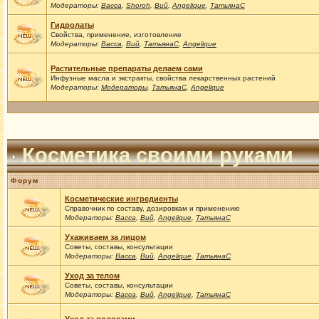
Модераторы:
Васса
,
Shoroh
,
Вий
,
Angelique
,
ТатьянаС
Гидролаты
Свойства, применение, изготовление
Модераторы:
Васса
,
Вий
,
ТатьянаС
,
Angelique
Растительные препараты делаем сами
Инфузные масла и экстракты, свойства лекарственных растений
Модераторы:
Модераторы
,
ТатьянаС
,
Angelique
Косметика своими руками
Форум
Косметические ингредиенты
Справочник по составу, дозировкам и применению
Модераторы:
Васса
,
Вий
,
Angelique
,
ТатьянаС
Ухаживаем за лицом
Советы, составы, консультации
Модераторы:
Васса
,
Вий
,
Angelique
,
ТатьянаС
Уход за телом
Советы, составы, консультации
Модераторы:
Васса
,
Вий
,
Angelique
,
ТатьянаС