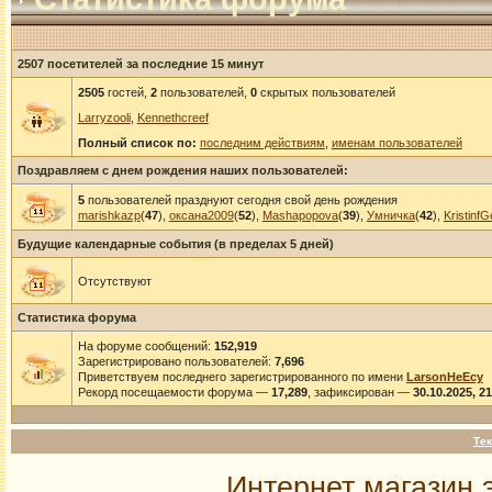
2507 посетителей за последние 15 минут
2505
гостей,
2
пользователей,
0
скрытых пользователей
Larryzooli
,
Kennethcreef
Полный список по:
последним действиям
,
именам пользователей
Поздравляем с днем рождения наших пользователей:
5
пользователей празднуют сегодня свой день рождения
marishkazp
(
47
),
оксана2009
(
52
),
Mashapopova
(
39
),
Умничка
(
42
),
KristinfG
Будущие календарные события (в пределах 5 дней)
Отсутствуют
Статистика форума
На форуме сообщений:
152,919
Зарегистрировано пользователей:
7,696
Приветствуем последнего зарегистрированного по имени
LarsonHeEcy
Рекорд посещаемости форума —
17,289
, зафиксирован —
30.10.2025, 2
Тек
Интернет магазин 