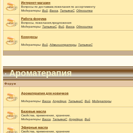
Интернет-магазин
Вопросы по доставкам,пожелания по ассортименту
Модераторы:
Вий
,
Васса
,
ТатьянаС
,
Одесситка
Работа форума
Вопросы, пожелания,предложения
Модераторы:
ТатьянаС
,
Вий
,
Васса
,
Одесситка
Конкурсы
Модераторы:
Вий
,
Администраторы
,
ТатьянаС
Ароматерапия
Форум
Ароматерапия для новичков
Модераторы:
Васса
,
Angelique
,
ТатьянаС
,
Вий
,
Модераторы
Базовые масла
Свойства, применение, хранение.
Модераторы:
Васса
,
ТатьянаС
,
Angelique
,
Вий
Эфирные масла
Свойства, применение, хранение