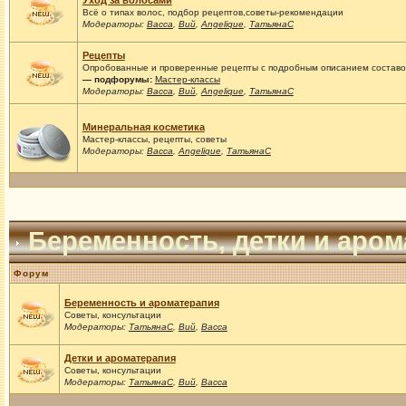
Уход за волосами
Всё о типах волос, подбор рецептов,советы-рекомендации
Модераторы:
Васса
,
Вий
,
Angelique
,
ТатьянаС
Рецепты
Опробованные и проверенные рецепты с подробным описанием составов
— подфорумы:
Мастер-классы
Модераторы:
Васса
,
Вий
,
Angelique
,
ТатьянаС
Минеральная косметика
Мастер-классы, рецепты, советы
Модераторы:
Васса
,
Angelique
,
ТатьянаС
Беременность, детки и аро
Форум
Беременность и ароматерапия
Советы, консультации
Модераторы:
ТатьянаС
,
Вий
,
Васса
Детки и ароматерапия
Советы, консультации
Модераторы:
ТатьянаС
,
Вий
,
Васса