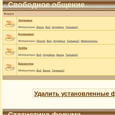
Свободное общение
Форум
Здоровье
Модераторы:
Васса
,
Вий
,
Angelique
,
ТатьянаС
Кулинария
Модераторы:
Shoroh
,
Вий
,
Angelique
,
ТатьянаС
,
Модераторы
Хобби
Модераторы:
Вий
,
Angelique
,
Васса
,
ТатьянаС
Барахолка
Модераторы:
Вий
,
Васса
,
ТатьянаС
Удалить установленные 
Статистика форума