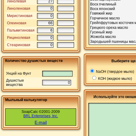
Линолевая
Линоленовая
Миристиновая
Олеиновая
Пальмитиновая
Рицинолевая
Стеариновая
Количество душистых веществ
Выберите ще
NaOH (твердое мыло)
Унций на Фунт
KOH (жидкое мыло)
Душистые
вещества
Используйте это окошк
Мыльный калькулятор
SoapCalc ©2001-2009
BRL Enterprises, Inc.
E-mail