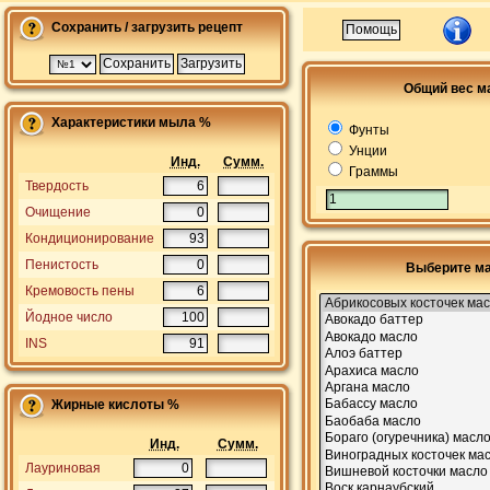
Сохранить / загрузить рецепт
Общий вес м
Характеристики мыла %
Фунты
Унции
Инд.
Сумм.
Граммы
Твердость
Очищение
Кондиционирование
Пенистость
Выберите м
Кремовость пены
Йодное число
INS
Жирные кислоты %
Инд.
Сумм.
Лауриновая