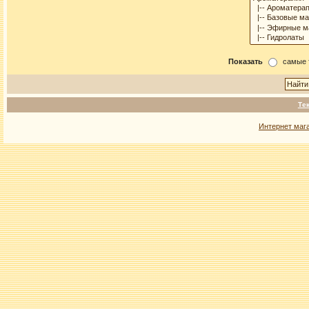
Показать
самые 
Те
Интернет маг