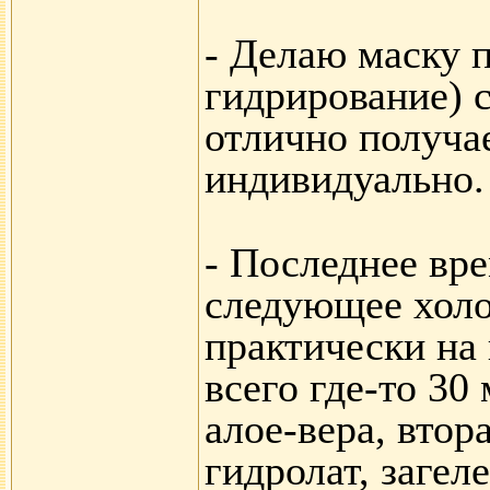
-
Делаю маску п
гидрирование)
отлично
получа
индивидуально
.
- П
оследнее вр
следующее холо
практически на 
всего где-то 30
алое-вера, втор
гидролат
,
загеле