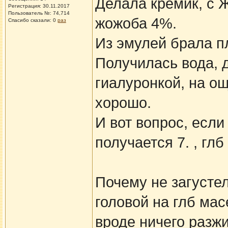
Делала кремик, с 
Регистрация: 30.11.2017
Пользователь №: 74,714
жожоба 4%.
Спасибо сказали:
0
раз
Из эмулей брала п
Получилась вода, 
гиалуронкой, на ощ
хорошо.
И вот вопрос, если
получается 7. , гл
Почему не загустел
головой на глб мас
вроде ничего разж