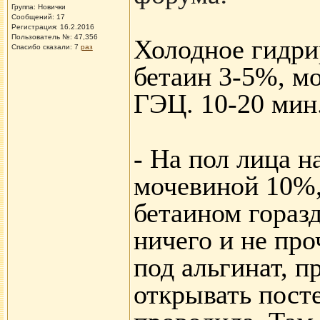
Группа: Новички
Сообщений: 17
Регистрация: 16.2.2016
Пользователь №: 47,356
Холодное гидри
Спасибо сказали:
7
раз
бетаин 3-5%, мо
ГЭЦ. 10-20 мин
- На пол лица н
мочевиной 10%,
бетаином гораз
ничего и не про
под альгинат, п
открывать посте