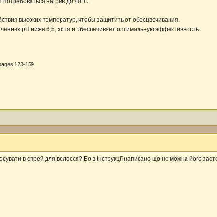
 потребоваться нагрев до 40°C.
йствия высоких температур, чтобы защитить от обесцвечивания.
чениях pH ниже 6,5, хотя и обеспечивает оптимальную эффективность.
, pages 123-159
осувати в спрей для волосся? Бо в інструкції написано що не можна його зас