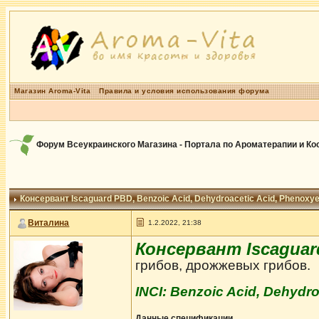
Магазин Aroma-Vita
Правила и условия использования форума
Форум Всеукраинского Магазина - Портала по Ароматерапии и К
Консервант Iscaguard PBD
, Benzoic Acid, Dehydroacetic Acid, Phenoxy
Виталина
1.2.2022, 21:38
Консервант Iscagua
грибов, дрожжевых грибов.
INCI: Benzoic Acid, Dehydr
Данные спецификации