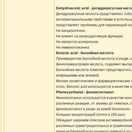
Dehydroacetic acid - дегидроуксусная кисл
Дегидроуксусная кислота представляет соб
антибактериальными свойствами и используе
представляет проблемы для окружающей сред
Не канцерогенна
Не влияет на репродуктивную функцию
Не является аллергеном
Не иммунотоксична
Benzoic acid - бензойная кислота
Преимущества бензойной кислоты в уходе з
феноловератровая кислота, содержит высок
Бензойная кислота помогает предотвратить
инфекциями или экземой.
Многие косметические и фармацевтические п
этого, Benzoic acid используется в качеств
Phenoxyethanol - феноксиэтанол
Феноксиэтанол используется в качестве кон
различные реакции, от экземы до тяжелых, 
феноксиэтанол в уходе за кожей безопасен.
больших концентраций (почти в 200 раз).
Обладает широким спектром антимикробной а
различных грамотрицательных и грамположи
данным Европейского научного комитета по 