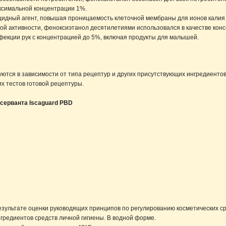
аксимальной концентрации 1%.
ицидный агент, повышая проницаемость клеточной мембраны для ионов калия
й активности, феноксиэтанол десятилетиями использовался в качестве консер
фекции рук с концентрацией до 5%, включая продукты для малышей.
тся в зависимости от типа рецептур и других присутствующих ингредиентов
х тестов готовой рецептуры.
серванта Iscaguard PBD
езультате оценки руководящих принципов по регулированию косметических ср
гредиентов средств личной гигиены. В водной форме.