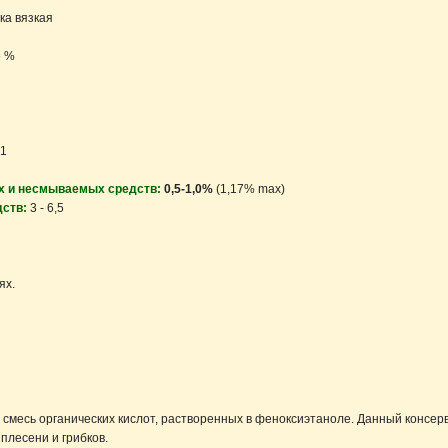
ка вязкая
5 %
31
х и несмываемых средств:
0,5-1,0%
(1,17% max)
дств:
3 - 6,5
ях.
смесь органических кислот, растворенных в феноксиэтаноле. Данный консерв
плесени и грибков.