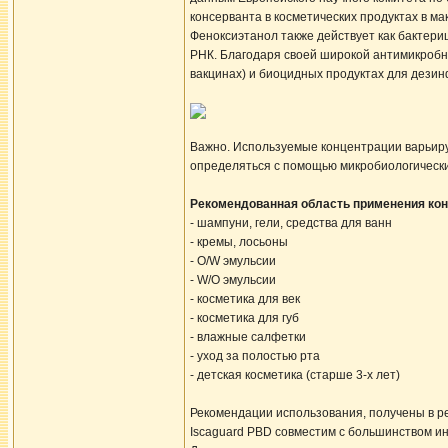
консерванта в косметических продуктах в м
Феноксиэтанол также действует как бактер
РНК. Благодаря своей широкой антимикробно
вакцинах) и биоцидных продуктах для дезин
Важно. Используемые концентрации варьирую
определяться с помощью микробиологически
Рекомендованная область применения кон
- шампуни, гели, средства для ванн
- кремы, лосьоны
- O/W эмульсии
- W/O эмульсии
- косметика для век
- косметика для губ
- влажные салфетки
- уход за полостью рта
- детская косметика (старше 3-х лет)
Рекомендации использования, получены в р
Iscaguard PBD совместим с большинством ин