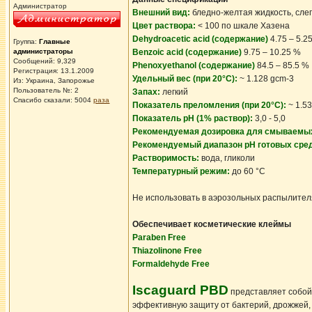
Администратор
Внешний вид:
бледно-желтая жидкость, слег
Цвет раствора:
< 100 по шкале Хазена
Dehydroacetic acid (содержание)
4.75 – 5.2
Группа:
Главные
администраторы
Benzoic acid (содержание)
9.75 – 10.25 %
Сообщений: 9,329
Phenoxyethanol (содержание)
84.5 – 85.5 %
Регистрация: 13.1.2009
Удельный вес (при 20°C):
~ 1.128 gcm-3
Из: Украина, Запорожье
Пользователь №: 2
Запах:
легкий
Спасибо сказали:
5004
раза
Показатель преломления (при 20°C):
~ 1.5
Показатель pH (1% раствор):
3,0 - 5,0
Рекомендуемая дозировка для смываемы
Рекомендуемый диапазон рН готовых сре
Растворимость:
вода, гликоли
Температурный режим:
до 60 °C
Не использовать в аэрозольных распылител
Обеспечивает косметические клеймы
Paraben Free
Thiazolinone Free
Formaldehyde Free
Iscaguard PBD
представляет собой 
эффективную защиту от бактерий, дрожжей, 