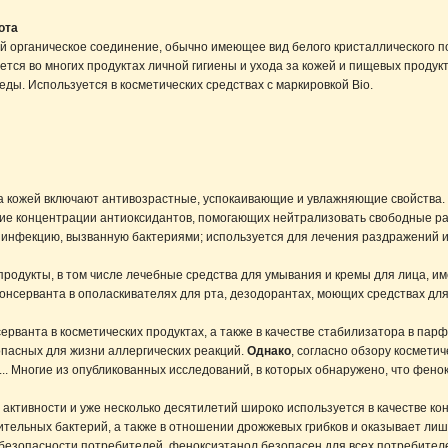
ота
ой органическое соединение, обычно имеющее вид белого кристаллического 
тся во многих продуктах личной гигиены и ухода за кожей и пищевых продук
ы. Используется в косметических средствах с маркировкой Bio.
а кожей включают антивозрастные, успокаивающие и увлажняющие свойства. К
ие концентрации антиоксидантов, помогающих нейтрализовать свободные р
 инфекцию, вызванную бактериями; используется для лечения раздражений и
родукты, в том числе лечебные средства для умывания и кремы для лица, име
е консерванта в ополаскивателях для рта, дезодорантах, моющих средствах дл
серванта в косметических продуктах, а также в качестве стабилизатора в п
опасных для жизни аллергических реакций.
Однако
, согласно обзору космети
 ... Многие из опубликованных исследований, в которых обнаружено, что фен
ктивности и уже несколько десятилетий широко используется в качестве ко
тельных бактерий, а также в отношении дрожжевых грибков и оказывает ли
безопасности потребителей, феноксиэтанол безопасен для всех потребителей