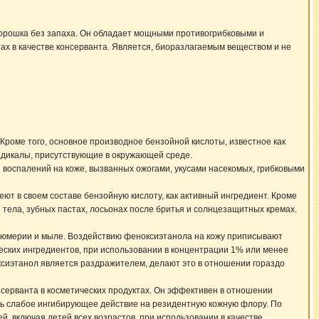
порошка без запаха. Он обладает мощными противогрибковыми и
тах в качестве консерванта. Является, биоразлагаемым веществом и не
роме того, основное производное бензойной кислоты, известное как
адикалы, присутствующие в окружающей среде.
 воспалений на коже, вызванных ожогами, укусами насекомых, грибковыми
ют в своем составе бензойную кислоту, как активный ингредиент. Кроме
я тела, зубных пастах, лосьонах после бритья и солнцезащитных кремах.
арфюмерии и мыле. Воздействию феноксиэтанола на кожу приписывают
ческих ингредиентов, при использовании в концентрации 1% или менее
оксиэтанол является раздражителем, делают это в отношении гораздо
нсерванта в косметических продуктах. Он эффективен в отношении
шь слабое ингибирующее действие на резидентную кожную флору. По
, включая детей всех возрастов, при использовании в качестве