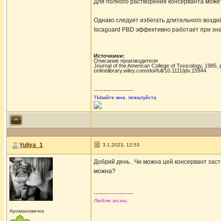
Для полного растворения консерванта может
Однако следует избегать длительного возде
Iscaguard PBD эффективно работает при зна
Источники:
Описание производителя
Journal of the American College of Toxicology, 1985
onlinelibrary.wiley.com/doi/full/10.1111/jdv.15944
--------------------
ТЫкайте мне, пожалуйста
Yuliya_1
3.1.2023, 12:53
Добрий день . Чи можна цей консервант заст
можна?
--------------------
Люблю жизнь.
Аромановичок