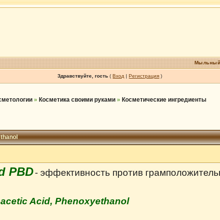
Мыльный
Здравствуйте, гость
(
Вход
|
Регистрация
)
осметологии
»
Косметика своими руками
»
Косметические ингредиенты
ethanol
rd PBD
- эффективность против грамположитель
oacetic Acid, Phenoxyethanol