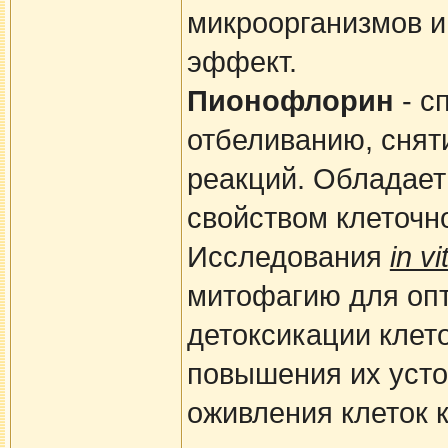
микроорганизмов и
эффект.
Пионофлорин
- с
отбеливанию, снят
реакций. Обладае
свойством клеточн
Исследования
in vi
митофагию для опт
детоксикации клет
повышения их усто
оживления клеток