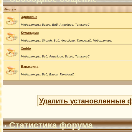
Форум
Здоровье
Модераторы:
Васса
,
Вий
,
Angelique
,
ТатьянаС
Кулинария
Модераторы:
Shoroh
,
Вий
,
Angelique
,
ТатьянаС
,
Модераторы
Хобби
Модераторы:
Вий
,
Angelique
,
Васса
,
ТатьянаС
Барахолка
Модераторы:
Вий
,
Васса
,
ТатьянаС
Удалить установленные 
Статистика форума