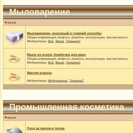
Мыловарение
Форум
Мыловарение, холодный и горячий способы
Общая информация, вопросы, рецепты, консультации, мастер-классы
Модераторы:
Вий
,
Васса
,
ТатьянаС
Мыло из основ, бомбочки для ванн
Общая информация, вопросы, рецепты, консультации, мастер-классы
Модераторы:
Вий
,
Васса
,
ТатьянаС
Мастер-классы
Модераторы:
Модераторы
,
ТатьянаС
Промышленная косметика
Форум
Уход за лицом и телом