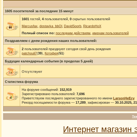
1605 посетителей за последние 15 минут
1601
гостей,
4
пользователей,
0
скрытых пользователей
Marcusfax
,
dostavka_bbOl
,
DavidSoorb
,
RicardoHoX
Полный список по:
последним действиям
,
именам пользователей
Поздравляем с днем рождения наших пользователей:
2
пользователей празднуют сегодня свой день рождения
patchouli7
(
39
),
Котофея
(
51
)
Будущие календарные события (в пределах 5 дней)
Отсутствуют
Статистика форума
На форуме сообщений:
152,919
Зарегистрировано пользователей:
7,696
Приветствуем последнего зарегистрированного по имени
LarsonHeEcy
Рекорд посещаемости форума —
17,289
, зафиксирован —
30.10.2025, 2
Те
Интернет магазин 