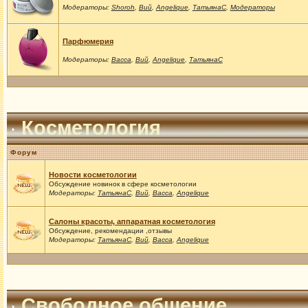
Модераторы:
Shoroh
,
Вий
,
Angelique
,
ТатьянаС
,
Модераторы
Парфюмерия
Модераторы:
Васса
,
Вий
,
Angelique
,
ТатьянаС
Косметология
Форум
Новости косметологии
Обсуждение новинок в сфере косметологии
Модераторы:
ТатьянаС
,
Вий
,
Васса
,
Angelique
Салоны красоты, аппаратная косметология
Обсуждение, рекомендации ,отзывы
Модераторы:
ТатьянаС
,
Вий
,
Васса
,
Angelique
Свободное общение