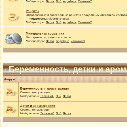
Модераторы:
Васса
,
Вий
,
Angelique
,
ТатьянаС
Рецепты
Опробованные и проверенные рецепты с подробным описанием составов
— подфорумы:
Мастер-классы
Модераторы:
Васса
,
Вий
,
Angelique
,
ТатьянаС
Минеральная косметика
Мастер-классы, рецепты, советы
Модераторы:
Васса
,
Angelique
,
ТатьянаС
Беременность, детки и аро
Форум
Беременность и ароматерапия
Советы, консультации
Модераторы:
ТатьянаС
,
Вий
,
Васса
Детки и ароматерапия
Советы, консультации
Модераторы:
ТатьянаС
,
Вий
,
Васса