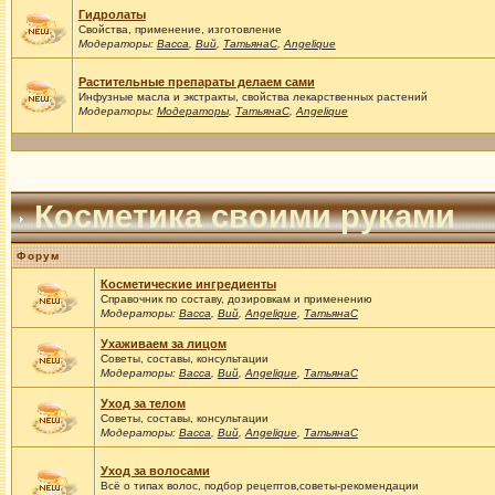
Гидролаты
Свойства, применение, изготовление
Модераторы:
Васса
,
Вий
,
ТатьянаС
,
Angelique
Растительные препараты делаем сами
Инфузные масла и экстракты, свойства лекарственных растений
Модераторы:
Модераторы
,
ТатьянаС
,
Angelique
Косметика своими руками
Форум
Косметические ингредиенты
Справочник по составу, дозировкам и применению
Модераторы:
Васса
,
Вий
,
Angelique
,
ТатьянаС
Ухаживаем за лицом
Советы, составы, консультации
Модераторы:
Васса
,
Вий
,
Angelique
,
ТатьянаС
Уход за телом
Советы, составы, консультации
Модераторы:
Васса
,
Вий
,
Angelique
,
ТатьянаС
Уход за волосами
Всё о типах волос, подбор рецептов,советы-рекомендации