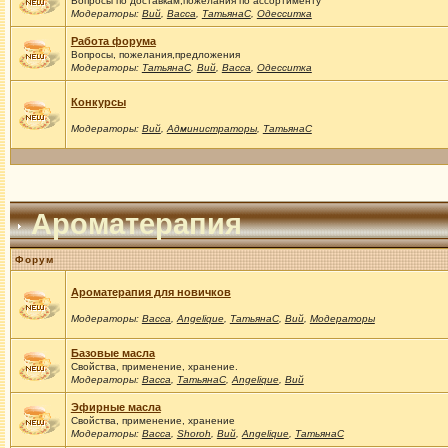
Вопросы по доставкам,пожелания по ассортименту
Модераторы:
Вий
,
Васса
,
ТатьянаС
,
Одесситка
Работа форума
Вопросы, пожелания,предложения
Модераторы:
ТатьянаС
,
Вий
,
Васса
,
Одесситка
Конкурсы
Модераторы:
Вий
,
Администраторы
,
ТатьянаС
Ароматерапия
Форум
Ароматерапия для новичков
Модераторы:
Васса
,
Angelique
,
ТатьянаС
,
Вий
,
Модераторы
Базовые масла
Свойства, применение, хранение.
Модераторы:
Васса
,
ТатьянаС
,
Angelique
,
Вий
Эфирные масла
Свойства, применение, хранение
Модераторы:
Васса
,
Shoroh
,
Вий
,
Angelique
,
ТатьянаС