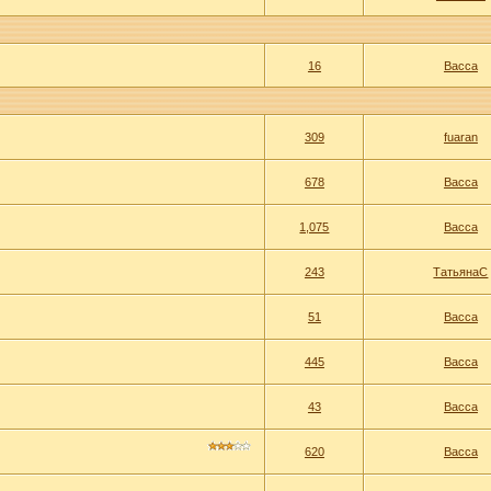
16
Васса
309
fuaran
678
Васса
1,075
Васса
243
ТатьянаС
51
Васса
445
Васса
43
Васса
620
Васса