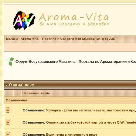
Магазин Aroma-Vita
Правила и условия использования форума
Форум Всеукраинского Магазина - Портала по Ароматерапии и К
Уход за телом
Название темы
Объявления
Объявление:
Ярмарка - Если вы изготавливаете, мы поможем про
Объявление:
Оплата заказа банковской картой и через QIWI, Yand
Объявление:
Если темы в непонятном виде