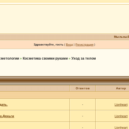
Мыльный
Здравствуйте, гость
(
Вход
|
Регистрация
)
осметологии
»
Косметика своими руками
»
Уход за телом
Ответов
Автор
дать.
-
Lionheart
ex.Деньги
-
Lionheart
-
Lionheart