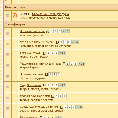
Важные темы
ВАЖНО:
Shower Gel - гель для душа
из материалов сайта Нobby-kosmetik
Темы форума
Интимная гигиена.
1
2
3
» 16
чем пользуемся?
Лечебные кремы и смеси
1
2
3
» 34
косметика бывает не только уходовая...
Уход За Руками
1
2
3
» 54
кремы, смеси, маски
Маслянные плиточки для тела
1
2
3
» 13
твердый крем
Пилинги для тела
1
2
3
Кислотные и другие...
Уход За Ногами
1
2
3
» 23
теория, смеси, кремы, скрабы
Делаем педикюр сами
1
2
3
теория, делимся опытом
Средства по уходу за телом.
1
2
3
» 32
советы, кремы, лосьоны, смеси
Дезодоранты
1
2
3
» 19