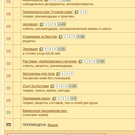
самодельные дезодоранты, антиперспиранты
Гиперкератоз или "гусиная кожа"
1
2
теория, рекомендации и практика
Целлюлит
1
2
3
» 43
советы, рекомендации, антицеллюлитные кремы и смеси
Ухаживаем за бюстом
1
2
3
» 18
рецепты
Эпиляция
1
2
3
» 21
а точнее уход после нее
Растяжки, профилактика и лечение
1
2
3
» 10
советы, рецепты, рекомендации
Автозагары для тела
1
2
3
Загорелая кожа без солнышка)
Уход За Ногтями
1
2
3
» 10
теория, смеси, кремы, методы
Принимаем ванну
1
2
3
» 5
теория, рецепты составов, пен и гелей для душа
Варикозное расширение вен.
(спасаем ножки)
ПЕРЕМЕЩЕНА:
Вишня