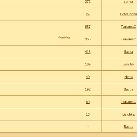
372
sonya
27
BellaDonna
857
ТатьянаС
355
ТатьянаС
416
Ласка
189
Lenchik
40
Нюта
192
Васса
80
ТатьянаС
13
Lisichka
--
Васса