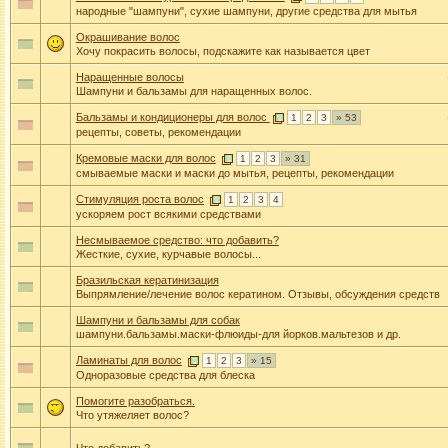
народные "шампуни", сухие шампуни, другие средства для мытья
Окрашивание волос
Хочу покрасить волосы, подскажите как называется цвет
Наращенные волосы
Шампуни и бальзамы для наращенных волос.
Бальзамы и кондиционеры для волос
1
2
3
» 53
рецепты, советы, рекомендации
Кремовые маски для волос
1
2
3
» 31
смываемые маски и маски до мытья, рецепты, рекомендации
Стимуляция роста волос
1
2
3
4
ускоряем рост всякими средствами
Несмываемое средство: что добавить?
Жесткие, сухие, курчавые волосы...
Бразильская кератинизация
Выпрямление/лечение волос кератином. Отзывы, обсуждения средств
Шампуни и бальзамы для собак
шампуни.бальзамы.маски-флюиды-для йорков.мальтезов и др.
Ламинаты для волос
1
2
3
» 15
Одноразовые средства для блеска
Помогите разобраться.
Что утяжеляет волос?