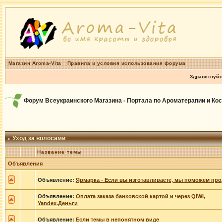
Магазин Aroma-Vita
Правила и условия использования форума
Здравствуйт
Форум Всеукраинского Магазина - Портала по Ароматерапии и Ко
Уход за волосами
Название темы
Объявления
Объявление:
Ярмарка - Если вы изготавливаете, мы поможем про
Объявление:
Оплата заказа банковской картой и через QIWI,
Yandex.Деньги
Объявление:
Если темы в непонятном виде