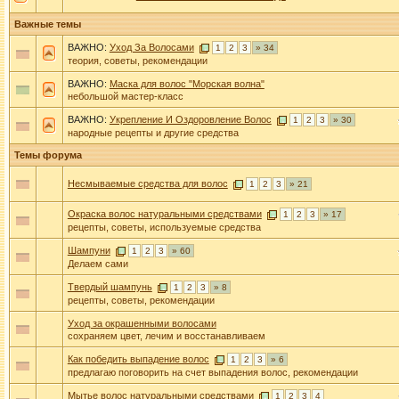
Важные темы
ВАЖНО:
Уход За Волосами
1
2
3
» 34
теория, советы, рекомендации
ВАЖНО:
Маска для волос "Морская волна"
небольшой мастер-класс
ВАЖНО:
Укрепление И Оздоровление Волос
1
2
3
» 30
народные рецепты и другие средства
Темы форума
Несмываемые средства для волос
1
2
3
» 21
Окраска волос натуральными средствами
1
2
3
» 17
рецепты, советы, используемые средства
Шампуни
1
2
3
» 60
Делаем сами
Твердый шампунь
1
2
3
» 8
рецепты, советы, рекомендации
Уход за окрашенными волосами
сохраняем цвет, лечим и восстанавливаем
Как победить выпадение волос
1
2
3
» 6
предлагаю поговорить на счет выпадения волос, рекомендации
Мытье волос натуральными средствами
1
2
3
4