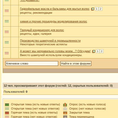
Что добавить?
Гидрофильные масла и бальзамы для мытья волос
1
2
рецепты, рекомендации
химия и прочие процедуры моделирования волос
Твердый кондиционер для волос
рецепты, идеи, галерея
Производство шампуней в промышленности
Некоторые теоретические аспекты
А может мы неправильно головы моем...? Обсудим!
1
2
Вместо шампуней используем кондиционеры.
12
чел. просматривают этот форум (гостей: 12, скрытых пользователей: 0)
Пользователей:
0
Открытая тема (есть новые ответы)
Опрос (есть новые голоса)
Открытая тема (нет новых ответов)
Опрос (нет новых голосов)
Горячая тема (есть новые ответы)
Закрытая тема
Горячая тема (нет новых ответов)
Тема перемещена