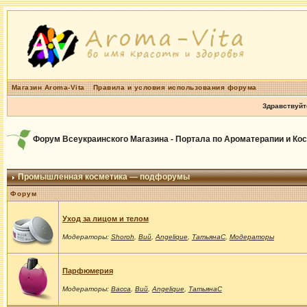
Магазин Aroma-Vita
Правила и условия использования форума
Здравствуйт
Форум Всеукраинского Магазина - Портала по Ароматерапии и Ко
Промышленная косметика — подфорумы
Форум
Уход за лицом и телом
Модераторы:
Shoroh
,
Вий
,
Angelique
,
ТатьянаС
,
Модераторы
Парфюмерия
Модераторы:
Васса
,
Вий
,
Angelique
,
ТатьянаС