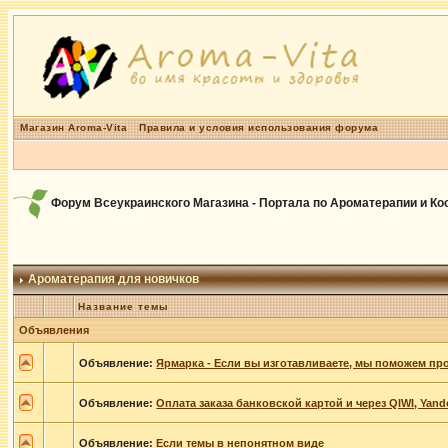
Магазин Aroma-Vita
Правила и условия использования форума
Форум Всеукраинского Магазина - Портала по Ароматерапии и К
Ароматерапия для новичков
Название темы
Объявления
Объявление:
Ярмарка - Если вы изготавливаете, мы поможем пр
Объявление:
Оплата заказа банковской картой и через QIWI, Yan
Объявление:
Если темы в непонятном виде