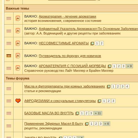
Важные темы
ВАЖНО:
Ароматерапия - лечение ароматами
история возникновения, современное состояние
ВАЖНО:
Алфавитный Указатель Аромамасел По Основным Заболева
(автор: А.А. Водяницкий) и другие рецепты при заболеваниях
ВАЖНО:
НЕСОВМЕСТИМЫЕ АРОМАТЫ
1
2
ВАЖНО:
Путеводитель по форуму для новичков
ВАЖНО:
АРОМАТЕРАПИЯ С ПОЗИЦИЙ АЮРВЕДЫ
1
2
3
» 9
Справочное руководство Лайт Миллер и Брайен Миллер
Темы форума
Масла и фитопрепараты при кожных заболеваниях
1
2
3
4
статьи и рекомендации
АФРОДИЗИАКИ и сексуальные стимуляторы
1
2
3
БАЗОВЫЕ МАСЛА ВО ВНУТРЬ
1
2
3
» 11
Применение Эфирных Масел В Быту
1
2
3
» 6
рецепты, рекомендации