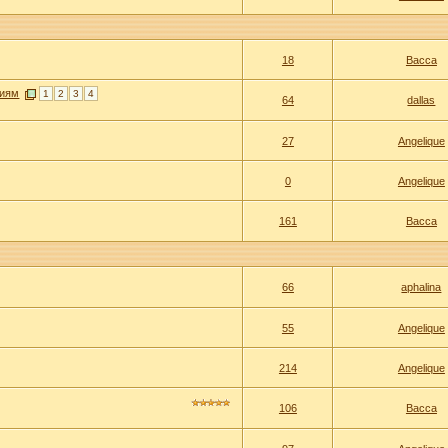
18
Васса
ниям
1
2
3
4
64
dallas
27
Angelique
0
Angelique
161
Васса
66
aphalina
55
Angelique
214
Angelique
106
Васса