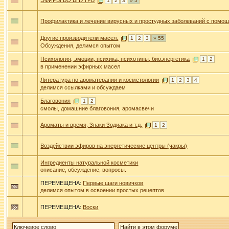
ЭФИРЫ ВО ВНУТРЬ
1
2
3
» 5
Профилактика и лечение вирусных и простудных заболеваний с помо
Другие производители масел.
1
2
3
» 55
Обсуждения, делимся опытом
Психология, эмоции, психика, психотипы, биоэнергетика
1
2
в применении эфирных масел
Литература по ароматерапии и косметологии
1
2
3
4
делимся ссылками и обсуждаем
Благовония
1
2
смолы, домашние благовония, аромасвечи
Ароматы и время, Знаки Зодиака и т.д.
1
2
Воздействии эфиров на энергетические центры (чакры)
Ингредиенты натуральной косметики
описание, обсуждение, вопросы.
ПЕРЕМЕЩЕНА:
Первые шаги новичков
делимся опытом в освоении простых рецептов
ПЕРЕМЕЩЕНА:
Воски