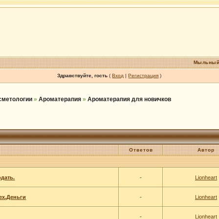
Мыльный
Здравствуйте, гость
(
Вход
|
Регистрация
)
осметологии
»
Ароматерапия
»
Ароматерапия для новичков
Ответов
Автор
одать.
-
Lionheart
dex.Деньги
-
Lionheart
-
Lionheart