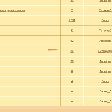
97
Angelique
щью эфирных масел
2
ТатьянаС
1,091
Васса
32
ТатьянаС
62
Angelique
34
YYYlll@@
28
Angelique
8
Angelique
4
Васса
--
Гость__*
--
Гость__*