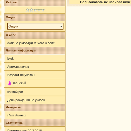
Пользователь не написал ничег
Рейтинг
Опции
Опции
О себе
lolok не указал(а) ничего о себе.
Личная информация
lolok
Аромановичок
Возраст не указан
Женский
кривой рог
День рождения не указан
Интересы
Нет данных
Статистика
Регистрация: 29.3.2018