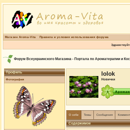
Магазин Aroma-Vita
Правила и условия использования форума
Здравствуйт
Форум Всеукраинского Магазина - Портала по Ароматерапии и Ко
Профиль
lolok
Новички
Фотография
О себе
Темы
Сообщения
Коммен
Содержимое