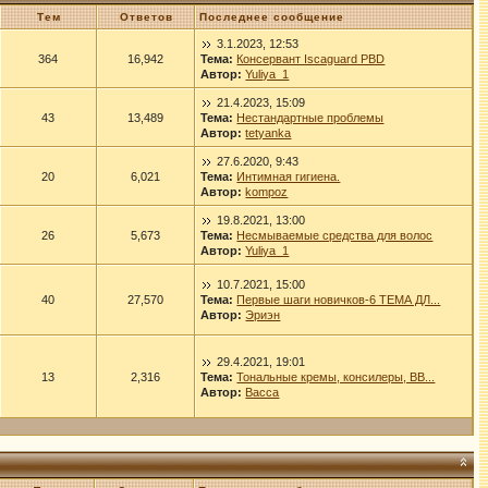
Тем
Ответов
Последнее сообщение
3.1.2023, 12:53
364
16,942
Тема:
Консервант Iscaguard PBD
Автор:
Yuliya_1
21.4.2023, 15:09
43
13,489
Тема:
Нестандартные проблемы
Автор:
tetyanka
27.6.2020, 9:43
20
6,021
Тема:
Интимная гигиена.
Автор:
kompoz
19.8.2021, 13:00
26
5,673
Тема:
Несмываемые средства для волос
Автор:
Yuliya_1
10.7.2021, 15:00
40
27,570
Тема:
Первые шаги новичков-6 ТЕМА ДЛ...
Автор:
Эриэн
29.4.2021, 19:01
13
2,316
Тема:
Тональные кремы, консилеры, ВВ...
Автор:
Васса