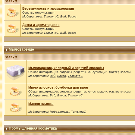
Форум
Беременность и ароматерапия
Советы, консультации
Модераторы:
ТатьянаС
,
Вий
,
Васса
Детки и ароматерапия
Советы, консультации
Модераторы:
ТатьянаС
,
Вий
,
Васса
Мыловарение
Форум
Мыловарение, холодный и горячий способы
Общая информация, вопросы, рецепты, консультации, мастер-классы
Модераторы:
Вий
,
Васса
,
ТатьянаС
Мыло из основ, бомбочки для ванн
Общая информация, вопросы, рецепты, консультации, мастер-классы
Модераторы:
Вий
,
Васса
,
ТатьянаС
Мастер-классы
Модераторы:
Модераторы
,
ТатьянаС
Промышленная косметика