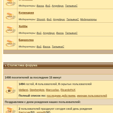
Модераторы:
Васса
,
Вий
,
Angelique
,
ТатьянаС
Кулинария
Модераторы:
Shoroh
,
Вий
,
Angelique
,
ТатьянаС
,
Модераторы
Хобби
Модераторы:
Вий
,
Angelique
,
Васса
,
ТатьянаС
Барахолка
Модераторы:
Вий
,
Васса
,
ТатьянаС
Статистика форума
1498 посетителей за последние 15 минут
1494
гостей,
4
пользователей,
0
скрытых пользователей
Idellarei
,
Stephenjiste
,
Marcusfax
,
RicardoHoX
Полный список по:
последним действиям
,
именам пользователей
Поздравляем с днем рождения наших пользователей:
2
пользователей празднуют сегодня свой день рождения
Кактусик
(
51
),
xena@
(
52
)