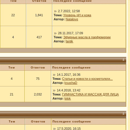
Тем
Ответов
Последнее сообщение
2.7.2022, 12:58
22
1,841
Тема:
Уровень рН и кожа
Автор:
Natalove
28.11.2017, 17:09
4
417
Тема:
Эфирные масла в парфюмерии
Автор:
fantik
Тем
Ответов
Последнее сообщение
14.1.2017, 16:36
4
75
Тема:
Статьи и новости о косметологи...
Автор:
ksushaD
14.4.2018, 13:42
21
2,032
Тема:
ГИМНАСТИКА И МАССАЖ ДЛЯ ЛИЦА
Автор:
lolok
Тем
Ответов
Последнее сообщение
17.5.2020, 16:15