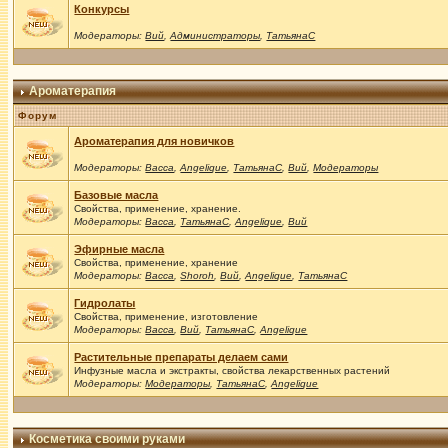
Конкурсы
Модераторы:
Вий
,
Администраторы
,
ТатьянаС
Ароматерапия
Форум
Ароматерапия для новичков
Модераторы:
Васса
,
Angelique
,
ТатьянаС
,
Вий
,
Модераторы
Базовые масла
Свойства, применение, хранение.
Модераторы:
Васса
,
ТатьянаС
,
Angelique
,
Вий
Эфирные масла
Свойства, применение, хранение
Модераторы:
Васса
,
Shoroh
,
Вий
,
Angelique
,
ТатьянаС
Гидролаты
Свойства, применение, изготовление
Модераторы:
Васса
,
Вий
,
ТатьянаС
,
Angelique
Растительные препараты делаем сами
Инфузные масла и экстракты, свойства лекарственных растений
Модераторы:
Модераторы
,
ТатьянаС
,
Angelique
Косметика своими руками