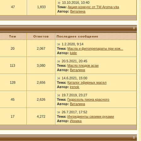
10.10.2016, 10:40
47
1,833
Тема:
Акция-конкурс от ТМ Aroma-vita
Автор:
Виталина
Тем
Ответов
Последнее сообщение
1.2.2020, 9:14
20
2,067
Тема:
Масла и фитопрепараты при кож...
Автор:
luide
20.5.2021, 20:45
113
3,080
Тема:
Масло плодов асаи
Автор:
Виталина
14.6.2021, 15:00
128
2,656
Тема:
Каталог эфирных масел
Автор:
irenok
19.7.2019, 23:27
45
2,626
Тема:
Гидрозоль пиона красного
Автор:
Виталина
26.7.2017, 17:52
17
4,272
Тема:
Ингредиенты своими руками
Автор:
Ирника