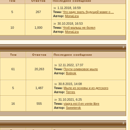
Тем
Ответов
Последнее сообщение
1.11.2018, 16:59
5
267
Тема:
Что надо знать будущей маме о ...
Автор:
MonaLiza
30.10.2018, 16:53
10
1,000
Тема:
Чтоб малыш не болел
Автор:
MonaLiza
Тем
Ответов
Последнее сообщение
12.11.2022, 17:37
61
20,263
Тема:
Почти оливковое мыло
Автор:
Botinok
30.8.2015, 14:08
5
1,487
Тема:
Мыло из основы и из детского
Автор:
Terres
31.10.2021, 6:25
16
555
Тема:
viagra est il en vente libre
Автор:
Sweeterok