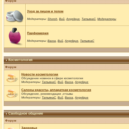
Форум
Уход за лицом и телом
Модераторы:
Shoroh
,
Вий
,
Angelique
,
ТатьянаС
,
Модераторы
Парфюмерия
Модераторы:
Васса
,
Вий
,
Angelique
,
ТатьянаС
Косметология
Форум
Новости косметологии
Обсуждение новинок в сфере косметологии
Модераторы:
ТатьянаС
,
Вий
,
Васса
,
Angelique
Салоны красоты, аппаратная косметология
Обсуждение, рекомендации ,отзывы
Модераторы:
ТатьянаС
,
Вий
,
Васса
,
Angelique
Свободное общение
Форум
Здоровье