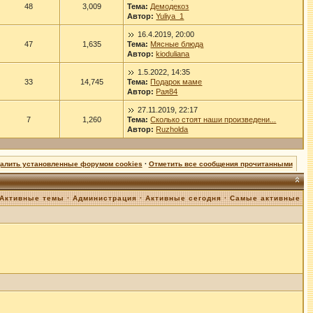
48
3,009
Тема:
Демодекоз
Автор:
Yuliya_1
16.4.2019, 20:00
47
1,635
Тема:
Мясные блюда
Автор:
kioduliana
1.5.2022, 14:35
33
14,745
Тема:
Подарок маме
Автор:
Рая84
27.11.2019, 22:17
7
1,260
Тема:
Сколько стоят наши произведени...
Автор:
Ruzholda
далить установленные форумом cookies
·
Отметить все сообщения прочитанными
Активные темы
·
Администрация
·
Активные сегодня
·
Самые активные