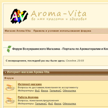
Магазин Aroma-Vita
Правила и условия использования форума
Форум Всеукраинского Магазина - Портала по Ароматерапии и К
С возвращением, последний раз вы были здесь:
Сегодня, 23:03
Интернет-магазин Арома-Vita
Форум
Интернет-магазин
Вопросы по доставкам,пожелания по ассортименту
Модераторы:
Вий
,
Васса
,
ТатьянаС
,
Одесситка
Работа форума
Вопросы, пожелания,предложения
Модераторы:
ТатьянаС
,
Вий
,
Васса
,
Одесситка