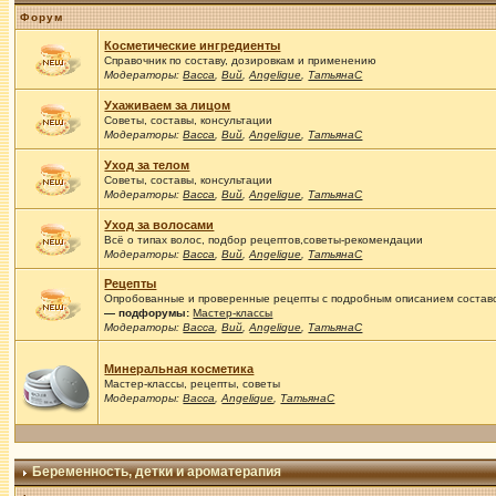
Форум
Косметические ингредиенты
Справочник по составу, дозировкам и применению
Модераторы:
Васса
,
Вий
,
Angelique
,
ТатьянаС
Ухаживаем за лицом
Советы, составы, консультации
Модераторы:
Васса
,
Вий
,
Angelique
,
ТатьянаС
Уход за телом
Советы, составы, консультации
Модераторы:
Васса
,
Вий
,
Angelique
,
ТатьянаС
Уход за волосами
Всё о типах волос, подбор рецептов,советы-рекомендации
Модераторы:
Васса
,
Вий
,
Angelique
,
ТатьянаС
Рецепты
Опробованные и проверенные рецепты с подробным описанием составов
— подфорумы:
Мастер-классы
Модераторы:
Васса
,
Вий
,
Angelique
,
ТатьянаС
Минеральная косметика
Мастер-классы, рецепты, советы
Модераторы:
Васса
,
Angelique
,
ТатьянаС
Беременность, детки и ароматерапия