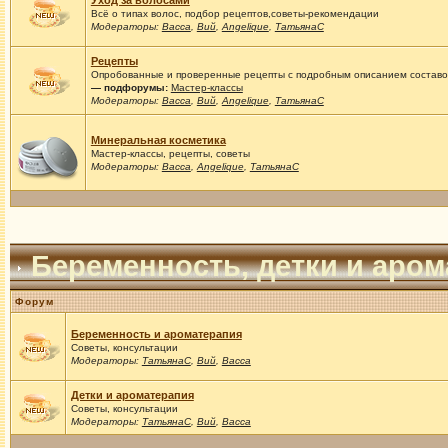
Уход за волосами
Всё о типах волос, подбор рецептов,советы-рекомендации
Модераторы:
Васса
,
Вий
,
Angelique
,
ТатьянаС
Рецепты
Опробованные и проверенные рецепты с подробным описанием составов
— подфорумы:
Мастер-классы
Модераторы:
Васса
,
Вий
,
Angelique
,
ТатьянаС
Минеральная косметика
Мастер-классы, рецепты, советы
Модераторы:
Васса
,
Angelique
,
ТатьянаС
Беременность, детки и аро
Форум
Беременность и ароматерапия
Советы, консультации
Модераторы:
ТатьянаС
,
Вий
,
Васса
Детки и ароматерапия
Советы, консультации
Модераторы:
ТатьянаС
,
Вий
,
Васса