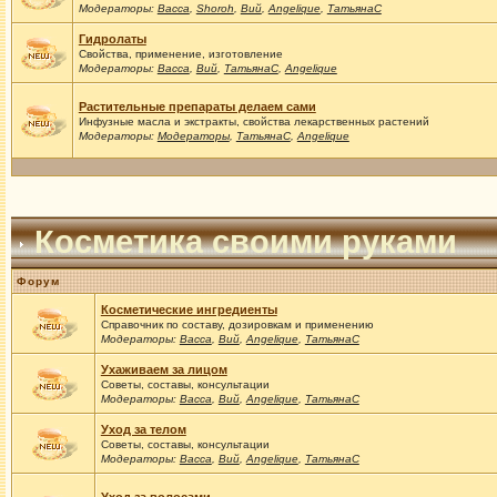
Модераторы:
Васса
,
Shoroh
,
Вий
,
Angelique
,
ТатьянаС
Гидролаты
Свойства, применение, изготовление
Модераторы:
Васса
,
Вий
,
ТатьянаС
,
Angelique
Растительные препараты делаем сами
Инфузные масла и экстракты, свойства лекарственных растений
Модераторы:
Модераторы
,
ТатьянаС
,
Angelique
Косметика своими руками
Форум
Косметические ингредиенты
Справочник по составу, дозировкам и применению
Модераторы:
Васса
,
Вий
,
Angelique
,
ТатьянаС
Ухаживаем за лицом
Советы, составы, консультации
Модераторы:
Васса
,
Вий
,
Angelique
,
ТатьянаС
Уход за телом
Советы, составы, консультации
Модераторы:
Васса
,
Вий
,
Angelique
,
ТатьянаС