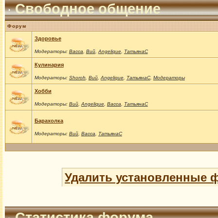
Свободное общение
Форум
Здоровье
Модераторы:
Васса
,
Вий
,
Angelique
,
ТатьянаС
Кулинария
Модераторы:
Shoroh
,
Вий
,
Angelique
,
ТатьянаС
,
Модераторы
Хобби
Модераторы:
Вий
,
Angelique
,
Васса
,
ТатьянаС
Барахолка
Модераторы:
Вий
,
Васса
,
ТатьянаС
Удалить установленные 
Статистика форума