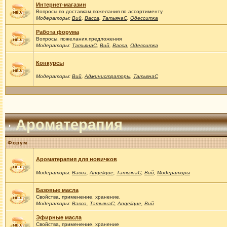
Интернет-магазин
Вопросы по доставкам,пожелания по ассортименту
Модераторы:
Вий
,
Васса
,
ТатьянаС
,
Одесситка
Работа форума
Вопросы, пожелания,предложения
Модераторы:
ТатьянаС
,
Вий
,
Васса
,
Одесситка
Конкурсы
Модераторы:
Вий
,
Администраторы
,
ТатьянаС
Ароматерапия
Форум
Ароматерапия для новичков
Модераторы:
Васса
,
Angelique
,
ТатьянаС
,
Вий
,
Модераторы
Базовые масла
Свойства, применение, хранение.
Модераторы:
Васса
,
ТатьянаС
,
Angelique
,
Вий
Эфирные масла
Свойства, применение, хранение