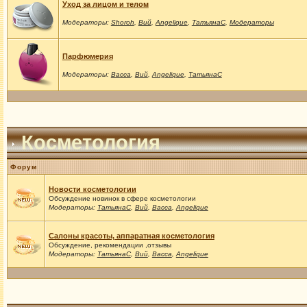
Уход за лицом и телом
Модераторы:
Shoroh
,
Вий
,
Angelique
,
ТатьянаС
,
Модераторы
Парфюмерия
Модераторы:
Васса
,
Вий
,
Angelique
,
ТатьянаС
Косметология
Форум
Новости косметологии
Обсуждение новинок в сфере косметологии
Модераторы:
ТатьянаС
,
Вий
,
Васса
,
Angelique
Салоны красоты, аппаратная косметология
Обсуждение, рекомендации ,отзывы
Модераторы:
ТатьянаС
,
Вий
,
Васса
,
Angelique