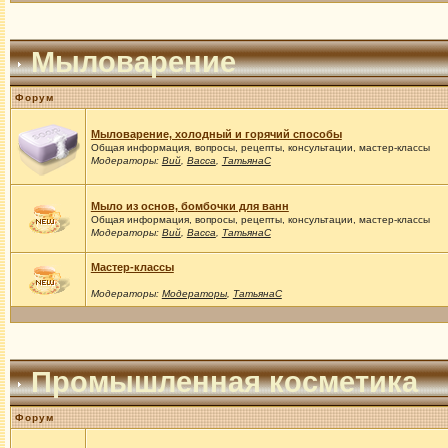
Мыловарение
Форум
Мыловарение, холодный и горячий способы
Общая информация, вопросы, рецепты, консультации, мастер-классы
Модераторы:
Вий
,
Васса
,
ТатьянаС
Мыло из основ, бомбочки для ванн
Общая информация, вопросы, рецепты, консультации, мастер-классы
Модераторы:
Вий
,
Васса
,
ТатьянаС
Мастер-классы
Модераторы:
Модераторы
,
ТатьянаС
Промышленная косметика
Форум