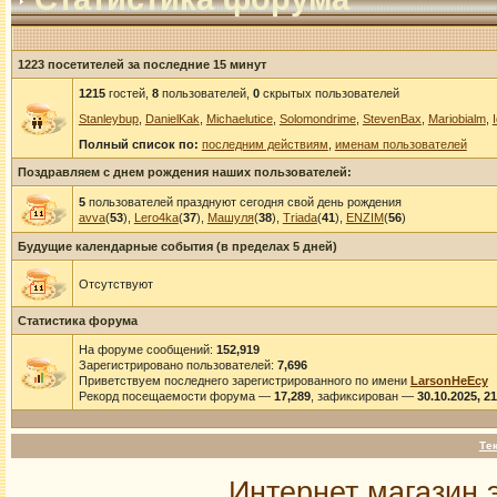
1223 посетителей за последние 15 минут
1215
гостей,
8
пользователей,
0
скрытых пользователей
Stanleybup
,
DanielKak
,
Michaelutice
,
Solomondrime
,
StevenBax
,
Mariobialm
,
Полный список по:
последним действиям
,
именам пользователей
Поздравляем с днем рождения наших пользователей:
5
пользователей празднуют сегодня свой день рождения
avva
(
53
),
Lero4ka
(
37
),
Машуля
(
38
),
Triada
(
41
),
ENZIM
(
56
)
Будущие календарные события (в пределах 5 дней)
Отсутствуют
Статистика форума
На форуме сообщений:
152,919
Зарегистрировано пользователей:
7,696
Приветствуем последнего зарегистрированного по имени
LarsonHeEcy
Рекорд посещаемости форума —
17,289
, зафиксирован —
30.10.2025, 2
Те
Интернет магазин 