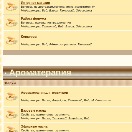
Интернет-магазин
Вопросы по доставкам,пожелания по ассортименту
Модераторы:
Вий
,
Васса
,
ТатьянаС
,
Одесситка
Работа форума
Вопросы, пожелания,предложения
Модераторы:
ТатьянаС
,
Вий
,
Васса
,
Одесситка
Конкурсы
Модераторы:
Вий
,
Администраторы
,
ТатьянаС
Ароматерапия
Форум
Ароматерапия для новичков
Модераторы:
Васса
,
Angelique
,
ТатьянаС
,
Вий
,
Модераторы
Базовые масла
Свойства, применение, хранение.
Модераторы:
Васса
,
ТатьянаС
,
Angelique
,
Вий
Эфирные масла
Свойства, применение, хранение