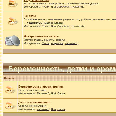
Уход за волосами
Всё о типах волос, подбор рецептов,советы-рекомендации
Модераторы:
Васса
,
Вий
,
Angelique
,
ТатьянаС
Рецепты
Опробованные и проверенные рецепты с подробным описанием составов
— подфорумы:
Мастер-классы
Модераторы:
Васса
,
Вий
,
Angelique
,
ТатьянаС
Минеральная косметика
Мастер-классы, рецепты, советы
Модераторы:
Васса
,
Angelique
,
ТатьянаС
Беременность, детки и аро
Форум
Беременность и ароматерапия
Советы, консультации
Модераторы:
ТатьянаС
,
Вий
,
Васса
Детки и ароматерапия
Советы, консультации
Модераторы:
ТатьянаС
,
Вий
,
Васса