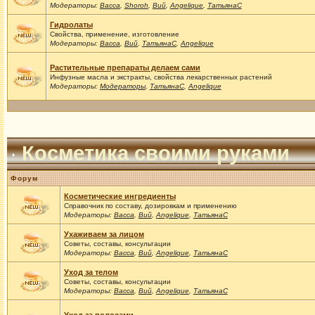
Модераторы:
Васса
,
Shoroh
,
Вий
,
Angelique
,
ТатьянаС
Гидролаты
Свойства, применение, изготовление
Модераторы:
Васса
,
Вий
,
ТатьянаС
,
Angelique
Растительные препараты делаем сами
Инфузные масла и экстракты, свойства лекарственных растений
Модераторы:
Модераторы
,
ТатьянаС
,
Angelique
Косметика своими руками
Форум
Косметические ингредиенты
Справочник по составу, дозировкам и применению
Модераторы:
Васса
,
Вий
,
Angelique
,
ТатьянаС
Ухаживаем за лицом
Советы, составы, консультации
Модераторы:
Васса
,
Вий
,
Angelique
,
ТатьянаС
Уход за телом
Советы, составы, консультации
Модераторы:
Васса
,
Вий
,
Angelique
,
ТатьянаС