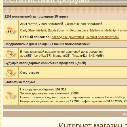
2201 посетителей за последние 15 минут
2194
гостей,
7
пользователей,
0
скрытых пользователей
CadyGline
,
Idelladij
,
BuddyZboomy
,
Georgesoace
,
Idellayxw
,
Idellahtp
,
Narkol
Полный список по:
последним действиям
,
именам пользователей
Поздравляем с днем рождения наших пользователей:
5
пользователей празднуют сегодня свой день рождения
avva
(
53
),
Lero4ka
(
37
),
Машуля
(
38
),
Triada
(
41
),
ENZIM
(
56
)
Будущие календарные события (в пределах 5 дней)
Отсутствуют
Статистика форума
На форуме сообщений:
152,919
Зарегистрировано пользователей:
7,696
Приветствуем последнего зарегистрированного по имени
LarsonHeEcy
Рекорд посещаемости форума —
17,289
, зафиксирован —
30.10.2025, 2
Те
Интернет магазин 