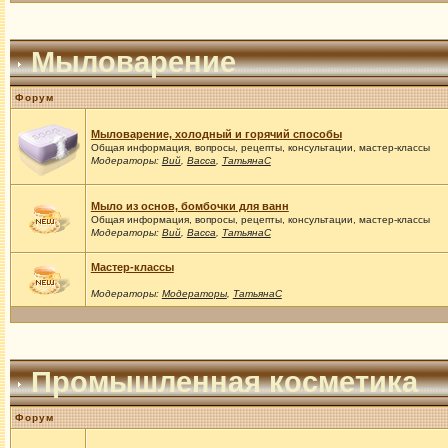
Мыловарение
Форум
Мыловарение, холодный и горячий способы
Общая информация, вопросы, рецепты, консультации, мастер-классы
Модераторы:
Вий
,
Васса
,
ТатьянаС
Мыло из основ, бомбочки для ванн
Общая информация, вопросы, рецепты, консультации, мастер-классы
Модераторы:
Вий
,
Васса
,
ТатьянаС
Мастер-классы
Модераторы:
Модераторы
,
ТатьянаС
Промышленная косметика
Форум