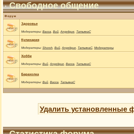
Свободное общение
Форум
Здоровье
Модераторы:
Васса
,
Вий
,
Angelique
,
ТатьянаС
Кулинария
Модераторы:
Shoroh
,
Вий
,
Angelique
,
ТатьянаС
,
Модераторы
Хобби
Модераторы:
Вий
,
Angelique
,
Васса
,
ТатьянаС
Барахолка
Модераторы:
Вий
,
Васса
,
ТатьянаС
Удалить установленные 
Статистика форума