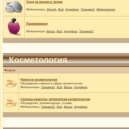
Уход за лицом и телом
Модераторы:
Shoroh
,
Вий
,
Angelique
,
ТатьянаС
,
Модераторы
Парфюмерия
Модераторы:
Васса
,
Вий
,
Angelique
,
ТатьянаС
Косметология
Форум
Новости косметологии
Обсуждение новинок в сфере косметологии
Модераторы:
ТатьянаС
,
Вий
,
Васса
,
Angelique
Салоны красоты, аппаратная косметология
Обсуждение, рекомендации ,отзывы
Модераторы:
ТатьянаС
,
Вий
,
Васса
,
Angelique