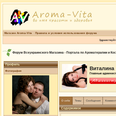
Магазин Aroma-Vita
Правила и условия использования форума
Здравствуйт
Форум Всеукраинского Магазина - Портала по Ароматерапии и Ко
Профиль
Виталина
Фотография
Главные админис
О себе
Темы
Сообщения
Коммен
Содержимое