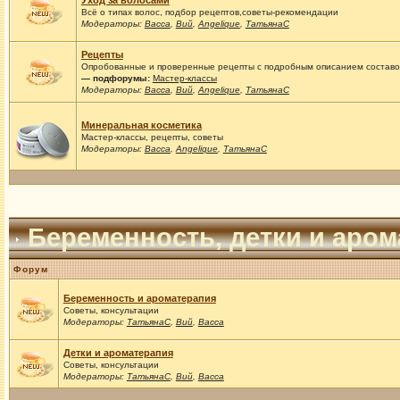
Уход за волосами
Всё о типах волос, подбор рецептов,советы-рекомендации
Модераторы:
Васса
,
Вий
,
Angelique
,
ТатьянаС
Рецепты
Опробованные и проверенные рецепты с подробным описанием составов
— подфорумы:
Мастер-классы
Модераторы:
Васса
,
Вий
,
Angelique
,
ТатьянаС
Минеральная косметика
Мастер-классы, рецепты, советы
Модераторы:
Васса
,
Angelique
,
ТатьянаС
Беременность, детки и аро
Форум
Беременность и ароматерапия
Советы, консультации
Модераторы:
ТатьянаС
,
Вий
,
Васса
Детки и ароматерапия
Советы, консультации
Модераторы:
ТатьянаС
,
Вий
,
Васса