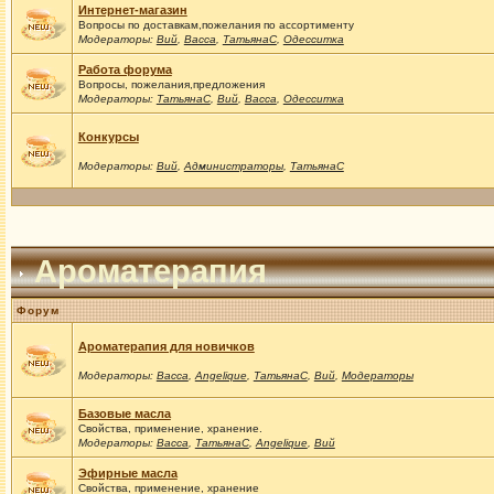
Интернет-магазин
Вопросы по доставкам,пожелания по ассортименту
Модераторы:
Вий
,
Васса
,
ТатьянаС
,
Одесситка
Работа форума
Вопросы, пожелания,предложения
Модераторы:
ТатьянаС
,
Вий
,
Васса
,
Одесситка
Конкурсы
Модераторы:
Вий
,
Администраторы
,
ТатьянаС
Ароматерапия
Форум
Ароматерапия для новичков
Модераторы:
Васса
,
Angelique
,
ТатьянаС
,
Вий
,
Модераторы
Базовые масла
Свойства, применение, хранение.
Модераторы:
Васса
,
ТатьянаС
,
Angelique
,
Вий
Эфирные масла
Свойства, применение, хранение