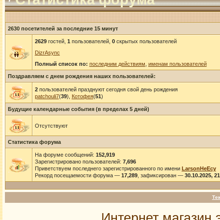
2630 посетителей за последние 15 минут
2629
гостей,
1
пользователей,
0
скрытых пользователей
DizrAsync
Полный список по:
последним действиям
,
именам пользователей
Поздравляем с днем рождения наших пользователей:
2
пользователей празднуют сегодня свой день рождения
patchouli7
(
39
),
Котофея
(
51
)
Будущие календарные события (в пределах 5 дней)
Отсутствуют
Статистика форума
На форуме сообщений:
152,919
Зарегистрировано пользователей:
7,696
Приветствуем последнего зарегистрированного по имени
LarsonHeEcy
Рекорд посещаемости форума —
17,289
, зафиксирован —
30.10.2025, 2
Те
Интернет магазин 