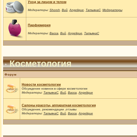
Уход за лицом и телом
Модераторы:
Shoroh
,
Вий
,
Angelique
,
ТатьянаС
,
Модераторы
Парфюмерия
Модераторы:
Васса
,
Вий
,
Angelique
,
ТатьянаС
Косметология
Форум
Новости косметологии
Обсуждение новинок в сфере косметологии
Модераторы:
ТатьянаС
,
Вий
,
Васса
,
Angelique
Салоны красоты, аппаратная косметология
Обсуждение, рекомендации ,отзывы
Модераторы:
ТатьянаС
,
Вий
,
Васса
,
Angelique