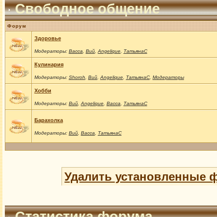
Свободное общение
Форум
Здоровье
Модераторы:
Васса
,
Вий
,
Angelique
,
ТатьянаС
Кулинария
Модераторы:
Shoroh
,
Вий
,
Angelique
,
ТатьянаС
,
Модераторы
Хобби
Модераторы:
Вий
,
Angelique
,
Васса
,
ТатьянаС
Барахолка
Модераторы:
Вий
,
Васса
,
ТатьянаС
Удалить установленные 
Статистика форума