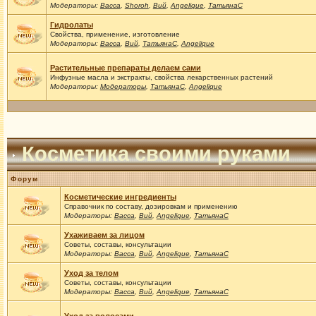
Модераторы:
Васса
,
Shoroh
,
Вий
,
Angelique
,
ТатьянаС
Гидролаты
Свойства, применение, изготовление
Модераторы:
Васса
,
Вий
,
ТатьянаС
,
Angelique
Растительные препараты делаем сами
Инфузные масла и экстракты, свойства лекарственных растений
Модераторы:
Модераторы
,
ТатьянаС
,
Angelique
Косметика своими руками
Форум
Косметические ингредиенты
Справочник по составу, дозировкам и применению
Модераторы:
Васса
,
Вий
,
Angelique
,
ТатьянаС
Ухаживаем за лицом
Советы, составы, консультации
Модераторы:
Васса
,
Вий
,
Angelique
,
ТатьянаС
Уход за телом
Советы, составы, консультации
Модераторы:
Васса
,
Вий
,
Angelique
,
ТатьянаС