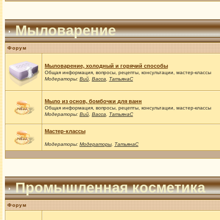
Мыловарение
Форум
Мыловарение, холодный и горячий способы
Общая информация, вопросы, рецепты, консультации, мастер-классы
Модераторы:
Вий
,
Васса
,
ТатьянаС
Мыло из основ, бомбочки для ванн
Общая информация, вопросы, рецепты, консультации, мастер-классы
Модераторы:
Вий
,
Васса
,
ТатьянаС
Мастер-классы
Модераторы:
Модераторы
,
ТатьянаС
Промышленная косметика
Форум