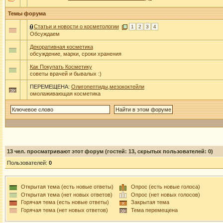
Темы форума
Статьи и новости о косметологии
1
2
3
4
Обсуждаем
Декоративная косметика
обсуждение, марки, сроки хранения
Как Покупать Косметику
советы врачей и бывалых :)
ПЕРЕМЕЩЕНА:
Олигопептиды,мезококтейли
омолаживающая косметика
13
чел. просматривают этот форум (гостей: 13, скрытых пользователей: 0)
Пользователей:
0
Открытая тема (есть новые ответы)
Опрос (есть новые голоса)
Открытая тема (нет новых ответов)
Опрос (нет новых голосов)
Горячая тема (есть новые ответы)
Закрытая тема
Горячая тема (нет новых ответов)
Тема перемещена