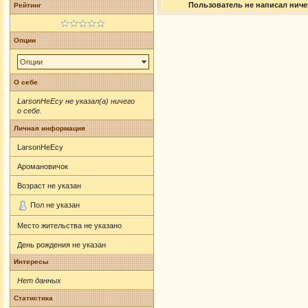
Пользователь не написал ничег
Рейтинг
Опции
Опции
О себе
LarsonHeEcy не указал(а) ничего
о себе.
Личная информация
LarsonHeEcy
Аромановичок
Возраст не указан
Пол не указан
Место жительства не указано
День рождения не указан
Интересы
Нет данных
Статистика