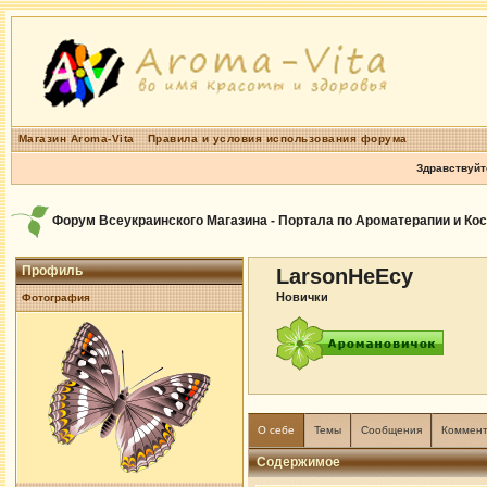
Магазин Aroma-Vita
Правила и условия использования форума
Здравствуйт
Форум Всеукраинского Магазина - Портала по Ароматерапии и Ко
Профиль
LarsonHeEcy
Новички
Фотография
О себе
Темы
Сообщения
Коммен
Содержимое